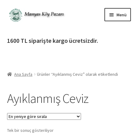
Dolaşıma
İçeriğe
Menü
geç
geç
Alt
Ürün Katagorileri
menüy
1600 TL siparişte kargo ücretsizdir.
genişlet
Alt
Manyas Köy Pazarı
menüy
genişlet
Alt
Bilgilendirme
menüy
Ana Sayfa
Ürünler “Ayıklanmış Ceviz” olarak etiketlendi
genişlet
Alt
Giriş Yap / Üye Ol
menüy
Ayıklanmış Ceviz
genişlet
İletişim
Tek bir sonuç gösteriliyor