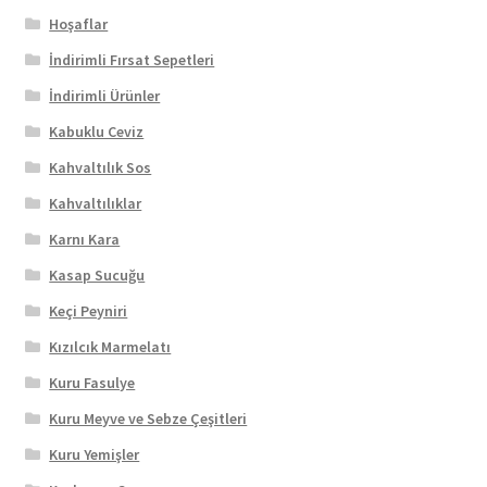
Hoşaflar
İndirimli Fırsat Sepetleri
İndirimli Ürünler
Kabuklu Ceviz
Kahvaltılık Sos
Kahvaltılıklar
Karnı Kara
Kasap Sucuğu
Keçi Peyniri
Kızılcık Marmelatı
Kuru Fasulye
Kuru Meyve ve Sebze Çeşitleri
Kuru Yemişler