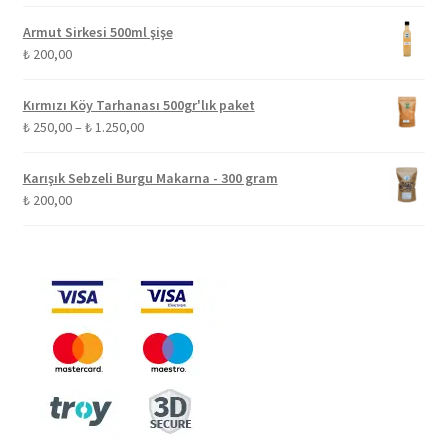
Armut Sirkesi 500ml şişe
₺
200,00
Kırmızı Köy Tarhanası 500gr'lık paket
Fiyat
₺
250,00
–
₺
1.250,00
aralığı:
₺ 250,00
Karışık Sebzeli Burgu Makarna - 300 gram
-
₺
200,00
₺ 1.250,00