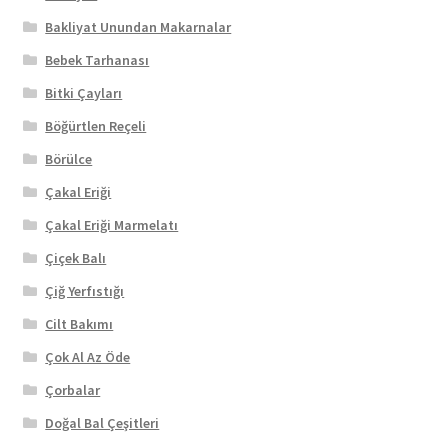
Bakliyat Unundan Makarnalar
Bebek Tarhanası
Bitki Çayları
Böğürtlen Reçeli
Börülce
Çakal Eriği
Çakal Eriği Marmelatı
Çiçek Balı
Çiğ Yerfıstığı
Cilt Bakımı
Çok Al Az Öde
Çorbalar
Doğal Bal Çeşitleri