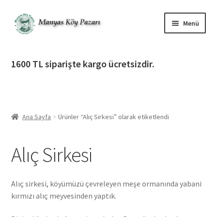
Dolaşıma
İçeriğe
Menü
geç
geç
Alt
Ürün Katagorileri
menüy
1600 TL siparişte kargo ücretsizdir.
genişlet
Alt
Manyas Köy Pazarı
menüy
genişlet
Alt
Bilgilendirme
menüy
Ana Sayfa
Ürünler “Alıç Sirkesi” olarak etiketlendi
genişlet
Alt
Giriş Yap / Üye Ol
menüy
Alıç Sirkesi
genişlet
İletişim
Alıç sirkesi, köyümüzü çevreleyen meşe ormanında yabani
kırmızı alıç meyvesinden yaptık.