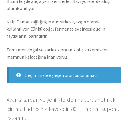
Bizim köyde alıç’a yemişen derler. Bazı yörelerde aluç
olarak anılıyor.
Kalp Damar sağlığı için alıç sirkesi yaygın olarak
kullanılıyor. Çünkü doğal fermente ev sirkesi alıç’ın
faydalarını barındırır.
Tamamen doğal ve katkısız organik alıç sirkemizden
memnun kalacağına inanıyoruz.
Seçiminizle eşleşen ürün bulunamadı.
Avantajlardan ve yeniliklerden haberdar olmak
için mail adresinizi kaydedin 80 TL indirim kuponu
kazanın.