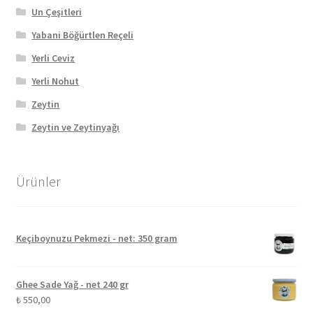
Un Çeşitleri
Yabani Böğürtlen Reçeli
Yerli Ceviz
Yerli Nohut
Zeytin
Zeytin ve Zeytinyağı
Ürünler
Keçiboynuzu Pekmezi - net: 350 gram
Ghee Sade Yağ - net 240 gr
₺
550,00