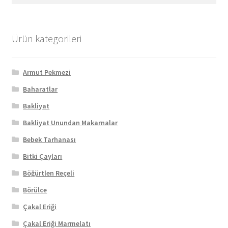
Ürün kategorileri
Armut Pekmezi
Baharatlar
Bakliyat
Bakliyat Unundan Makarnalar
Bebek Tarhanası
Bitki Çayları
Böğürtlen Reçeli
Börülce
Çakal Eriği
Çakal Eriği Marmelatı