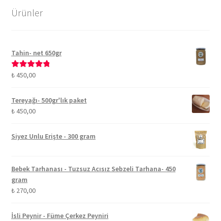
Ürünler
Tahin- net 650gr
₺
450,00
5 üzerinden
5.00
oy aldı
Tereyağı- 500gr'lık paket
₺
450,00
Siyez Unlu Erişte - 300 gram
Bebek Tarhanası - Tuzsuz Acısız Sebzeli Tarhana- 450
gram
₺
270,00
İsli Peynir - Füme Çerkez Peyniri