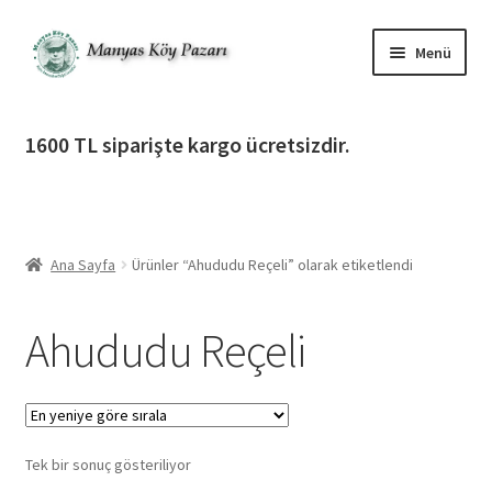
Dolaşıma
İçeriğe
Menü
geç
geç
Alt
Ürün Katagorileri
menüy
1600 TL siparişte kargo ücretsizdir.
genişlet
Alt
Manyas Köy Pazarı
menüy
genişlet
Alt
Bilgilendirme
menüy
Ana Sayfa
Ürünler “Ahududu Reçeli” olarak etiketlendi
genişlet
Alt
Giriş Yap / Üye Ol
menüy
Ahududu Reçeli
genişlet
İletişim
Tek bir sonuç gösteriliyor