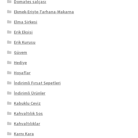
Domates salçası
Ekmek-Erişte-Tarhana-Makarna
Elma Sirkesi
Erik Ekşisi
Erik Kurusu
Güvem
Hediye
Hoşaflar
İndirimli Fırsat Sepetleri
İndirimli Ürünler
Kabuklu Ceviz
Kahvaltılık Sos
Kahvaltılıklar
Karnı Kara