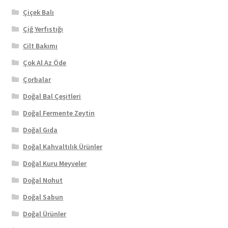
Çiçek Balı
Çiğ Yerfıstığı
Cilt Bakımı
Çok Al Az Öde
Çorbalar
Doğal Bal Çeşitleri
Doğal Fermente Zeytin
Doğal Gıda
Doğal Kahvaltılık Ürünler
Doğal Kuru Meyveler
Doğal Nohut
Doğal Sabun
Doğal Ürünler