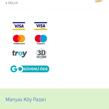
₺
362,10
Manyas Köy Pazarı