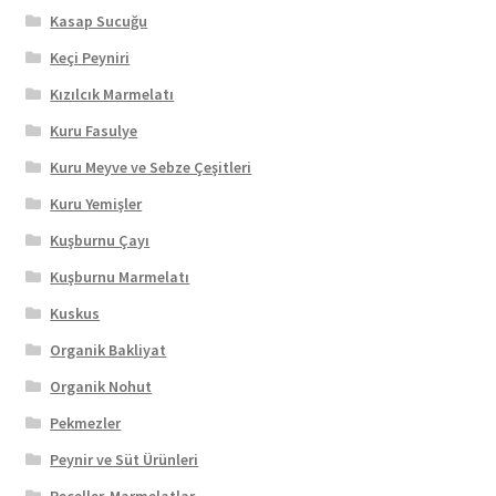
Kasap Sucuğu
Keçi Peyniri
Kızılcık Marmelatı
Kuru Fasulye
Kuru Meyve ve Sebze Çeşitleri
Kuru Yemişler
Kuşburnu Çayı
Kuşburnu Marmelatı
Kuskus
Organik Bakliyat
Organik Nohut
Pekmezler
Peynir ve Süt Ürünleri
Reçeller-Marmelatlar