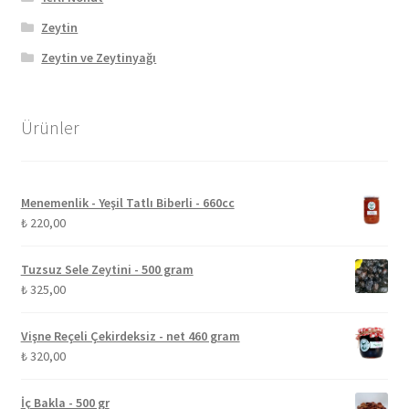
Zeytin
Zeytin ve Zeytinyağı
Ürünler
Menemenlik - Yeşil Tatlı Biberli - 660cc
₺
220,00
Tuzsuz Sele Zeytini - 500 gram
₺
325,00
Vişne Reçeli Çekirdeksiz - net 460 gram
₺
320,00
İç Bakla - 500 gr