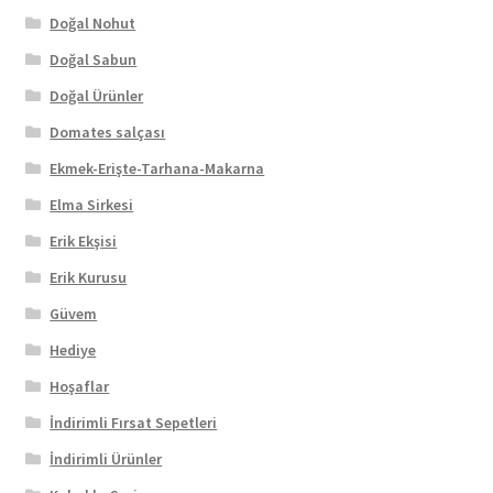
Doğal Nohut
Doğal Sabun
Doğal Ürünler
Domates salçası
Ekmek-Erişte-Tarhana-Makarna
Elma Sirkesi
Erik Ekşisi
Erik Kurusu
Güvem
Hediye
Hoşaflar
İndirimli Fırsat Sepetleri
İndirimli Ürünler