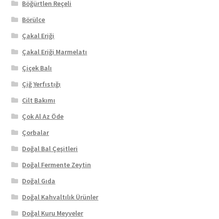
Böğürtlen Reçeli
Börülce
Çakal Eriği
Çakal Eriği Marmelatı
Çiçek Balı
Çiğ Yerfıstığı
Cilt Bakımı
Çok Al Az Öde
Çorbalar
Doğal Bal Çeşitleri
Doğal Fermente Zeytin
Doğal Gıda
Doğal Kahvaltılık Ürünler
Doğal Kuru Meyveler