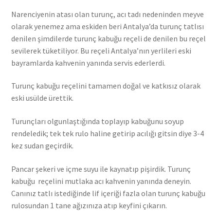
Narenciyenin atası olan turunç, acı tadı nedeninden meyve
olarak yenemez ama eskiden beri Antalya’da turunç tatlısı
denilen şimdilerde turunç kabuğu reçeli de denilen bu reçel
sevilerek tüketiliyor. Bu reçeli Antalya’nın yerlileri eski
bayramlarda kahvenin yanında servis ederlerdi.
Turunç kabuğu reçelini tamamen doğal ve katkısız olarak
eski usülde ürettik.
Turunçları olgunlaştığında toplayıp kabuğunu soyup
rendeledik; tek tek rulo haline getirip acılığı gitsin diye 3-4
kez sudan geçirdik.
Pancar şekeri ve içme suyu ile kaynatıp pişirdik. Turunç
kabuğu reçelini mutlaka acı kahvenin yanında deneyin.
Canınız tatlı istediğinde lif içeriği fazla olan turunç kabuğu
rulosundan 1 tane ağızınıza atıp keyfini çıkarın.