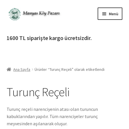
Dolaşıma
İçeriğe
Menü
geç
geç
Alt
Ürün Katagorileri
menüy
1600 TL siparişte kargo ücretsizdir.
genişlet
Alt
Manyas Köy Pazarı
menüy
genişlet
Alt
Bilgilendirme
menüy
Ana Sayfa
Ürünler “Turunç Reçeli” olarak etiketlendi
genişlet
Alt
Giriş Yap / Üye Ol
menüy
Turunç Reçeli
genişlet
İletişim
Turunç reçeli narenciyenin atası olan turuncun
kabuklarından yapılır. Tüm narenciyeler turunç
meyvesinden aşılanarak oluşur.