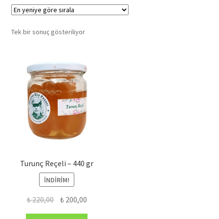
Tek bir sonuç gösteriliyor
Turunç Reçeli – 440 gr
İNDIRIM!
Orijinal
Şu
₺
220,00
₺
200,00
fiyat:
andaki