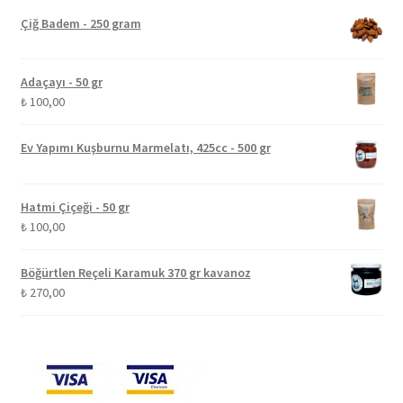
Çiğ Badem - 250 gram
Adaçayı - 50 gr
₺
100,00
Ev Yapımı Kuşburnu Marmelatı, 425cc - 500 gr
Hatmi Çiçeği - 50 gr
₺
100,00
Böğürtlen Reçeli Karamuk 370 gr kavanoz
₺
270,00