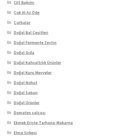
Cilt Bakımı
Çok Al Az Öde
Çorbalar
Doğal Bal Çeşitleri
Doğal Fermente Zeytin
Doğal Gıda
Doğal Kahvaltılık Ürünler
Doğal Kuru Meyveler
Doğal Nohut
Doğal Sabun
Doğal Ürünler
Domates salçası
Ekmek-Erişte-Tarhana-Makarna
Elma Sirkesi