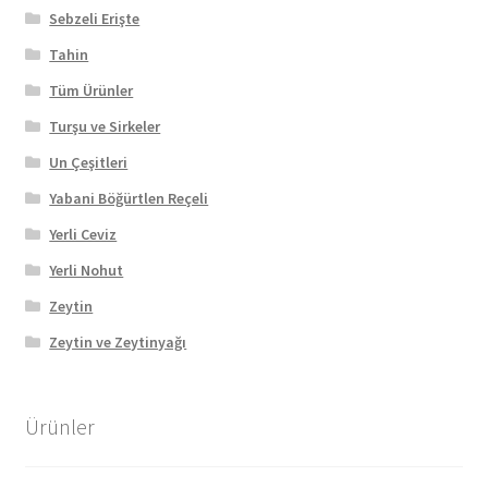
Sebzeli Erişte
Tahin
Tüm Ürünler
Turşu ve Sirkeler
Un Çeşitleri
Yabani Böğürtlen Reçeli
Yerli Ceviz
Yerli Nohut
Zeytin
Zeytin ve Zeytinyağı
Ürünler