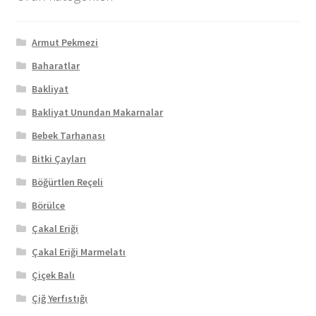
Armut Pekmezi
Baharatlar
Bakliyat
Bakliyat Unundan Makarnalar
Bebek Tarhanası
Bitki Çayları
Böğürtlen Reçeli
Börülce
Çakal Eriği
Çakal Eriği Marmelatı
Çiçek Balı
Çiğ Yerfıstığı