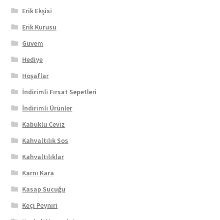
Erik Ekşisi
Erik Kurusu
Güvem
Hediye
Hoşaflar
İndirimli Fırsat Sepetleri
İndirimli Ürünler
Kabuklu Ceviz
Kahvaltılık Sos
Kahvaltılıklar
Karnı Kara
Kasap Sucuğu
Keçi Peyniri