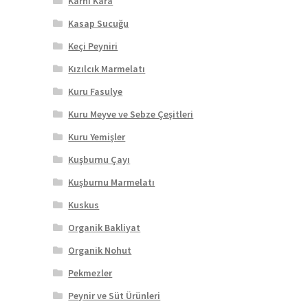
Karnı Kara
Kasap Sucuğu
Keçi Peyniri
Kızılcık Marmelatı
Kuru Fasulye
Kuru Meyve ve Sebze Çeşitleri
Kuru Yemişler
Kuşburnu Çayı
Kuşburnu Marmelatı
Kuskus
Organik Bakliyat
Organik Nohut
Pekmezler
Peynir ve Süt Ürünleri