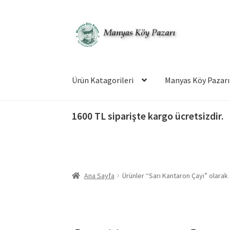
Dolaşıma
İçeriğe
geç
geç
Ürün Katagorileri
Manyas Köy Pazarı
1600 TL siparişte kargo ücretsizdir.
Ana Sayfa
Ürünler “Sarı Kantaron Çayı” olarak 