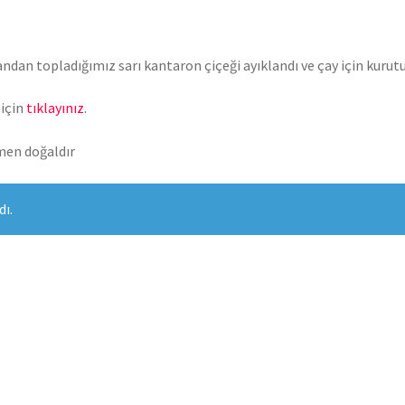
an topladığımız sarı kantaron çiçeği ayıklandı ve çay için kurutu
için
tıklayınız
.
en doğaldır
ı.