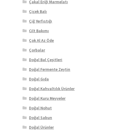
Çakal Eriği Marmelatı
Çiçek Balı
Çiğ Yerfıstığı
Cilt Bakımı
Çok Al Az Öde
Çorbalar
Doğal Bal Çeşitleri
Doğal Fermente Zeytin
Doğal Gıda
Doğal Kahvaltılık Ürünler
Doğal Kuru Meyveler
Doğal Nohut
Doğal Sabun
Doğal Ürünler