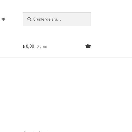
Ara:
Ara
app
₺
0,00
0 ürün