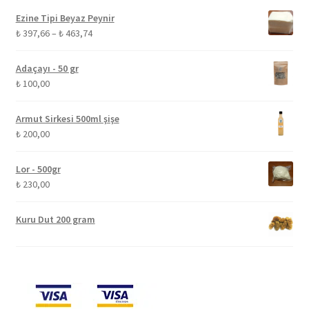
Ezine Tipi Beyaz Peynir
Fiyat
₺
397,66
–
₺
463,74
aralığı:
₺ 397,66
Adaçayı - 50 gr
-
₺
100,00
₺ 463,74
Armut Sirkesi 500ml şişe
₺
200,00
Lor - 500gr
₺
230,00
Kuru Dut 200 gram