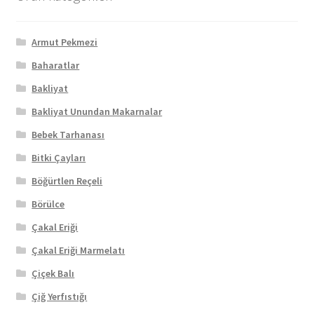
Armut Pekmezi
Baharatlar
Bakliyat
Bakliyat Unundan Makarnalar
Bebek Tarhanası
Bitki Çayları
Böğürtlen Reçeli
Börülce
Çakal Eriği
Çakal Eriği Marmelatı
Çiçek Balı
Çiğ Yerfıstığı