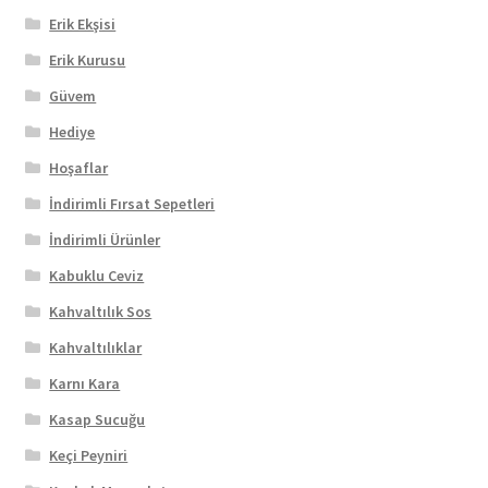
Erik Ekşisi
Erik Kurusu
Güvem
Hediye
Hoşaflar
İndirimli Fırsat Sepetleri
İndirimli Ürünler
Kabuklu Ceviz
Kahvaltılık Sos
Kahvaltılıklar
Karnı Kara
Kasap Sucuğu
Keçi Peyniri