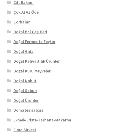
Cilt Bakımı
Çok Al Az Öde
Çorbalar
Doğal Bal Çeşitleri
Doğal Fermente Zeytin
Doğal Gıda
Doğal Kahvaltılık Ürünler
Doğal Kuru Meyveler
Doğal Nohut
Doğal Sabun
Doğal Ürünler
Domates salçası
Ekmek-Erişte-Tarhana-Makarna
Elma Sirkesi