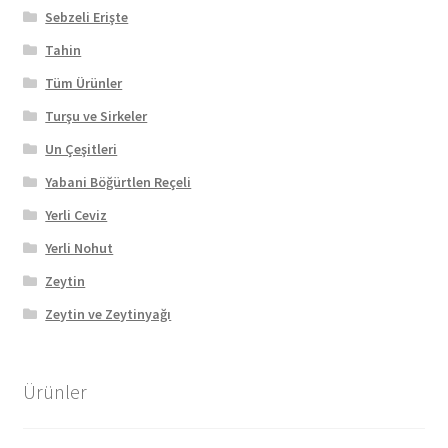
Sebzeli Erişte
Tahin
Tüm Ürünler
Turşu ve Sirkeler
Un Çeşitleri
Yabani Böğürtlen Reçeli
Yerli Ceviz
Yerli Nohut
Zeytin
Zeytin ve Zeytinyağı
Ürünler