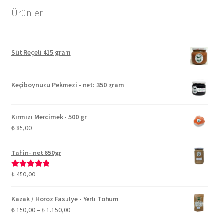
Ürünler
Süt Reçeli 415 gram
Keçiboynuzu Pekmezi - net: 350 gram
Kırmızı Mercimek - 500 gr
₺
85,00
Tahin- net 650gr
₺
450,00
5 üzerinden
5.00
oy aldı
Kazak / Horoz Fasulye - Yerli Tohum
Fiyat
₺
150,00
–
₺
1.150,00