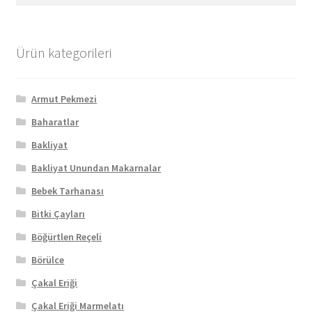
Ürün kategorileri
Armut Pekmezi
Baharatlar
Bakliyat
Bakliyat Unundan Makarnalar
Bebek Tarhanası
Bitki Çayları
Böğürtlen Reçeli
Börülce
Çakal Eriği
Çakal Eriği Marmelatı