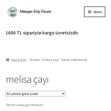
Dolaşıma
İçeriğe
Menü
geç
geç
Alt
Ürün Katagorileri
menüy
1600 TL siparişte kargo ücretsizdir.
genişlet
Alt
Manyas Köy Pazarı
menüy
genişlet
Alt
Bilgilendirme
menüy
Ana Sayfa
Ürünler “melisa çayı” olarak etiketlendi
genişlet
Alt
Giriş Yap / Üye Ol
menüy
melisa çayı
genişlet
İletişim
Tek bir sonuç gösteriliyor