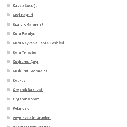
Kasap Sucuğu
Keçi Peyniri
Kızılcık Marmelatı
Kuru Fasulye
Kuru Meyve ve Sebze Çeşitleri
Kuru Yemişler
Kuşburnu Çayı
Kuşburnu Marmelatı
Kuskus
Organik Bakliyat
Organik Nohut
Pekmezler
Peynir ve Süt Ürünleri
Reçeller-Marmelatlar