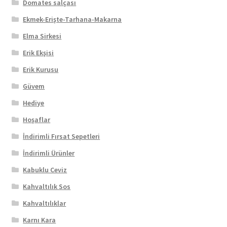
Domates salçası
Ekmek-Erişte-Tarhana-Makarna
Elma Sirkesi
Erik Ekşisi
Erik Kurusu
Güvem
Hediye
Hoşaflar
İndirimli Fırsat Sepetleri
İndirimli Ürünler
Kabuklu Ceviz
Kahvaltılık Sos
Kahvaltılıklar
Karnı Kara