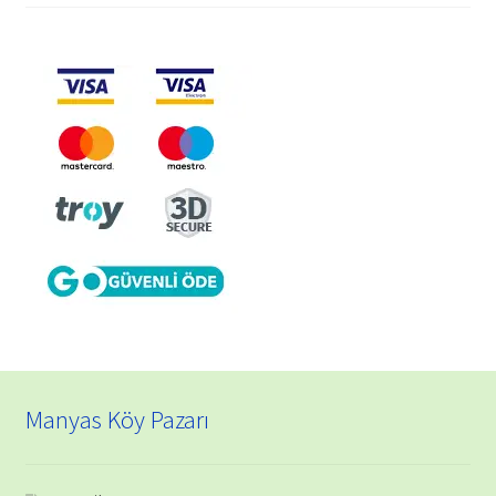
aralığı:
₺ 150,00
-
₺ 1.150,00
Manyas Köy Pazarı