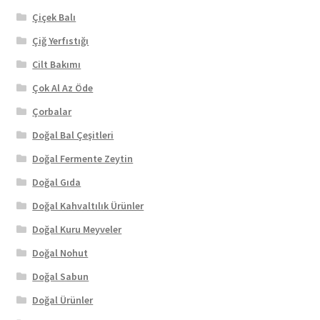
Çiçek Balı
Çiğ Yerfıstığı
Cilt Bakımı
Çok Al Az Öde
Çorbalar
Doğal Bal Çeşitleri
Doğal Fermente Zeytin
Doğal Gıda
Doğal Kahvaltılık Ürünler
Doğal Kuru Meyveler
Doğal Nohut
Doğal Sabun
Doğal Ürünler