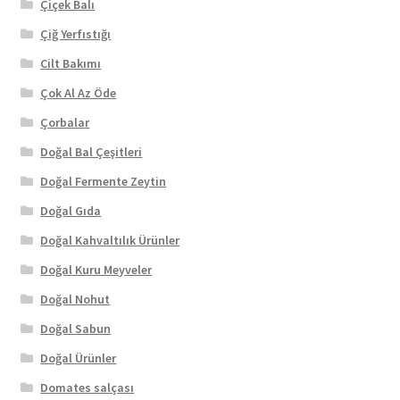
Çiçek Balı
Çiğ Yerfıstığı
Cilt Bakımı
Çok Al Az Öde
Çorbalar
Doğal Bal Çeşitleri
Doğal Fermente Zeytin
Doğal Gıda
Doğal Kahvaltılık Ürünler
Doğal Kuru Meyveler
Doğal Nohut
Doğal Sabun
Doğal Ürünler
Domates salçası