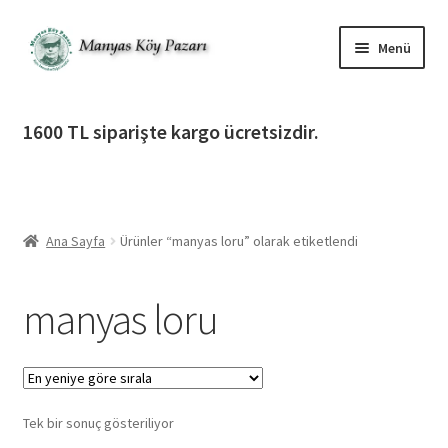
Dolaşıma
İçeriğe
Menü
geç
geç
Alt
Ürün Katagorileri
menüy
1600 TL siparişte kargo ücretsizdir.
genişlet
Alt
Manyas Köy Pazarı
menüy
genişlet
Alt
Bilgilendirme
menüy
Ana Sayfa
Ürünler “manyas loru” olarak etiketlendi
genişlet
Alt
Giriş Yap / Üye Ol
menüy
manyas loru
genişlet
İletişim
Tek bir sonuç gösteriliyor