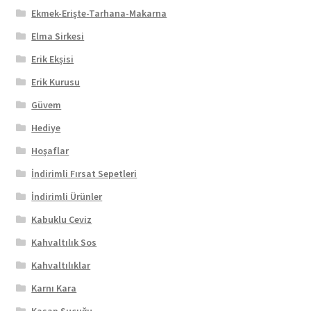
Ekmek-Erişte-Tarhana-Makarna
Elma Sirkesi
Erik Ekşisi
Erik Kurusu
Güvem
Hediye
Hoşaflar
İndirimli Fırsat Sepetleri
İndirimli Ürünler
Kabuklu Ceviz
Kahvaltılık Sos
Kahvaltılıklar
Karnı Kara
Kasap Sucuğu