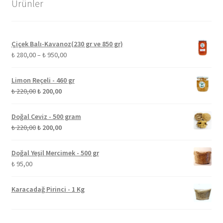
Ürünler
Çiçek Balı-Kavanoz(230 gr ve 850 gr)
Fiyat
₺
280,00
–
₺
950,00
aralığı:
₺ 280,00
Limon Reçeli - 460 gr
-
Orijinal
Şu
₺
220,00
₺
200,00
₺ 950,00
fiyat:
andaki
₺ 220,00.
fiyat:
Doğal Ceviz - 500 gram
₺ 200,00.
Orijinal
Şu
₺
220,00
₺
200,00
fiyat:
andaki
₺ 220,00.
fiyat:
Doğal Yeşil Mercimek - 500 gr
₺ 200,00.
₺
95,00
Karacadağ Pirinci - 1 Kg