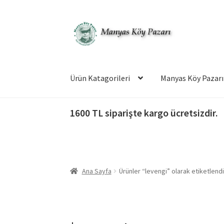
Dolaşıma
İçeriğe
geç
geç
Ürün Katagorileri
Manyas Köy Pazarı
1600 TL siparişte kargo ücretsizdir.
Ana Sayfa
Ürünler “levengi” olarak etiketlendi