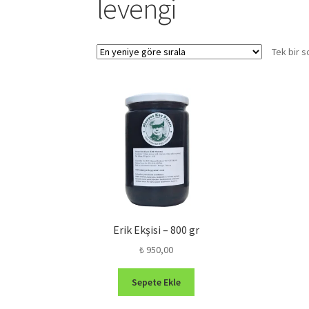
levengi
Tek bir s
Erik Ekşisi – 800 gr
₺
950,00
Sepete Ekle