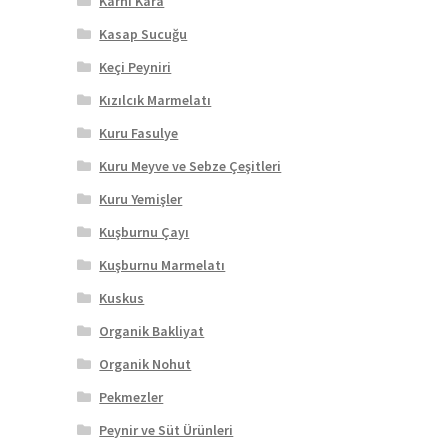
Karnı Kara
Kasap Sucuğu
Keçi Peyniri
Kızılcık Marmelatı
Kuru Fasulye
Kuru Meyve ve Sebze Çeşitleri
Kuru Yemişler
Kuşburnu Çayı
Kuşburnu Marmelatı
Kuskus
Organik Bakliyat
Organik Nohut
Pekmezler
Peynir ve Süt Ürünleri