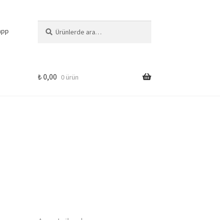
Ara:
Ara
app
₺
0,00
0 ürün