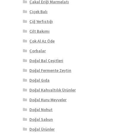
Çakal Eriği Marmelatı
Çiçek Balı
Çiğ Yerfıstığı
Cilt Bakımı
Çok Al Az Öde
Çorbalar
Doğal Bal Çeşitleri
Doğal Fermente Zeytin
Doğal Gıda
Doğal Kahvaltılık Ürünler
Doğal Kuru Meyveler
Doğal Nohut
Doğal Sabun
Doğal Ürünler