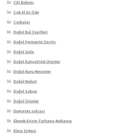
Cilt Bakımı
Çok Al Az Öde
Çorbalar
Doğal Bal Çeşitleri
Doğal Fermente Zeytin
Doğal Gıda
Doğal Kahvaltılık Ürünler
Doğal Kuru Meyveler
Doğal Nohut
Doğal Sabun
Doğal Ürünler
Domates salçası
Ekmek-Erişte-Tarhana-Makarna
Elma Sirkesi