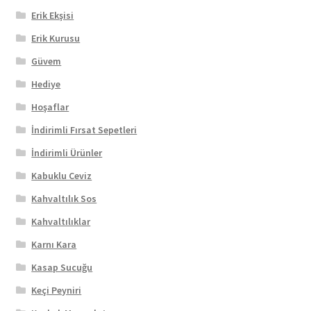
Erik Ekşisi
Erik Kurusu
Güvem
Hediye
Hoşaflar
İndirimli Fırsat Sepetleri
İndirimli Ürünler
Kabuklu Ceviz
Kahvaltılık Sos
Kahvaltılıklar
Karnı Kara
Kasap Sucuğu
Keçi Peyniri