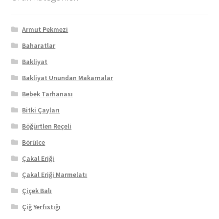
Armut Pekmezi
Baharatlar
Bakliyat
Bakliyat Unundan Makarnalar
Bebek Tarhanası
Bitki Çayları
Böğürtlen Reçeli
Börülce
Çakal Eriği
Çakal Eriği Marmelatı
Çiçek Balı
Çiğ Yerfıstığı