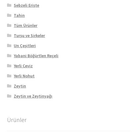
Sebzeli Erişte
Tahin
Tüm Ürünler
Turşu ve Sirkeler
Un Çeşitleri
Yabani Böğürtlen Reçeli
Yerli Ceviz
Yerli Nohut
Zeytin
Zeytin ve Zeytinyağı
Ürünler