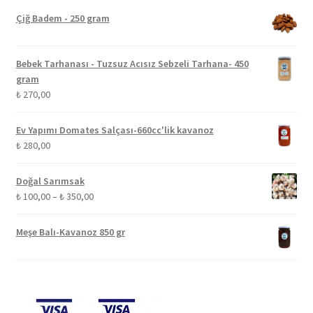
Çiğ Badem - 250 gram
Bebek Tarhanası - Tuzsuz Acısız Sebzeli Tarhana- 450
gram
₺
270,00
Ev Yapımı Domates Salçası-660cc'lik kavanoz
₺
280,00
Doğal Sarımsak
Fiyat
₺
100,00
–
₺
350,00
aralığı:
₺ 100,00
Meşe Balı-Kavanoz 850 gr
-
₺ 350,00