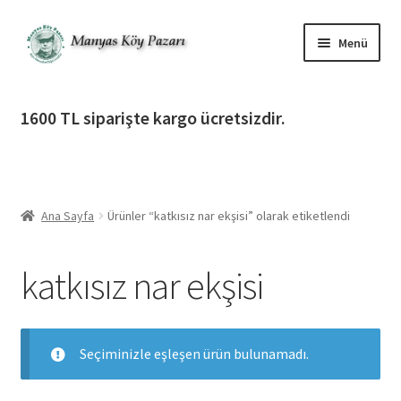
Dolaşıma
İçeriğe
Menü
geç
geç
Alt
Ürün Katagorileri
menüy
1600 TL siparişte kargo ücretsizdir.
genişlet
Alt
Manyas Köy Pazarı
menüy
genişlet
Alt
Bilgilendirme
menüy
Ana Sayfa
Ürünler “katkısız nar ekşisi” olarak etiketlendi
genişlet
Alt
Giriş Yap / Üye Ol
menüy
katkısız nar ekşisi
genişlet
İletişim
Seçiminizle eşleşen ürün bulunamadı.