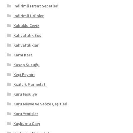
İndirimli Fırsat Sepetleri
İndirimli Ürünler
Kabuklu Ceviz
Kahvaltılık Sos
Kahvaltılıklar
Karnı Kara
Kasap Sucuğu
Keçi Peyniri
Kızılcık Marmelatı
Kuru Fasulye
Kuru Meyve ve Sebze Çeşitleri
Kuru Yemişler
Kuşburnu Çayı