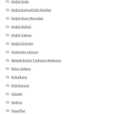
Doğal Gıda
Doğal Kahvaltılık Ürünler
Doğal Kuru Meyveler
Doğal Nohut
Doğal Sabun
Doğal Ürünler
Domates salçası
Ekmek-Erişte-Tarhana-Makarna
Elma Sirkesi
Erik Ekşisi
Erik Kurusu
Güvem
Hediye
Hoşaflar