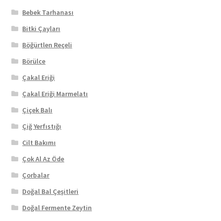
Bebek Tarhanası
Bitki Çayları
Böğürtlen Reçeli
Börülce
Çakal Eriği
Çakal Eriği Marmelatı
Çiçek Balı
Çiğ Yerfıstığı
Cilt Bakımı
Çok Al Az Öde
Çorbalar
Doğal Bal Çeşitleri
Doğal Fermente Zeytin