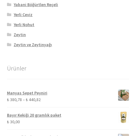
Yabani Böğürtlen Reçeli
Yerli Ceviz
Yerli Nohut
Zeytin
Zeytin ve Zeytinyağı
Ürünler
Manyas Sepet Peyniri
Fiyat
₺
380,78
–
₺
440,82
aralığı:
₺ 380,78
Bayır Kekiği 20 gramlık paket
-
₺
30,00
₺ 440,82