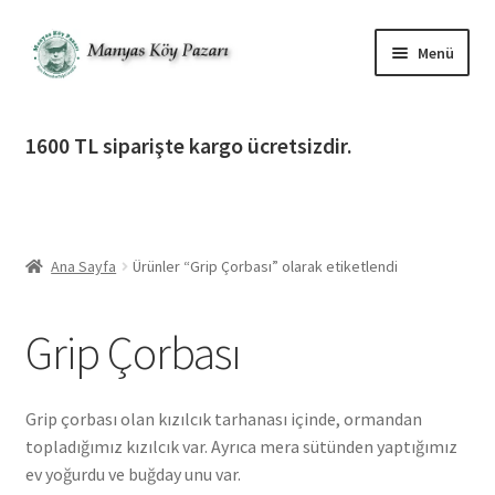
Dolaşıma
İçeriğe
Menü
geç
geç
Alt
Ürün Katagorileri
menüy
1600 TL siparişte kargo ücretsizdir.
genişlet
Alt
Manyas Köy Pazarı
menüy
genişlet
Alt
Bilgilendirme
menüy
Ana Sayfa
Ürünler “Grip Çorbası” olarak etiketlendi
genişlet
Alt
Giriş Yap / Üye Ol
menüy
Grip Çorbası
genişlet
İletişim
Grip çorbası olan kızılcık tarhanası içinde, ormandan
topladığımız kızılcık var. Ayrıca mera sütünden yaptığımız
ev yoğurdu ve buğday unu var.