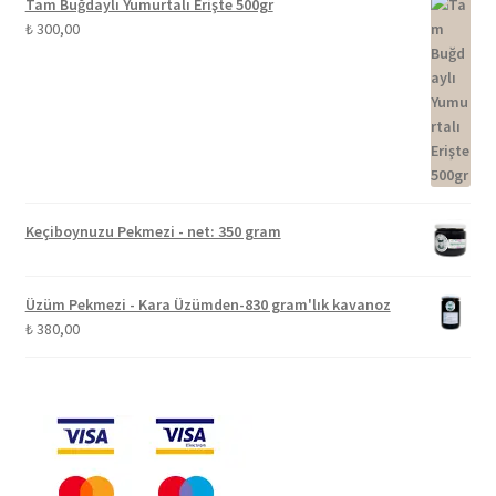
Tam Buğdaylı Yumurtalı Erişte 500gr
₺
300,00
Keçiboynuzu Pekmezi - net: 350 gram
Üzüm Pekmezi - Kara Üzümden-830 gram'lık kavanoz
₺
380,00