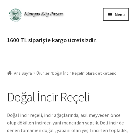
Dolaşıma
İçeriğe
Menü
geç
geç
Alt
Ürün Katagorileri
menüy
1600 TL siparişte kargo ücretsizdir.
genişlet
Alt
Manyas Köy Pazarı
menüy
genişlet
Alt
Bilgilendirme
menüy
Ana Sayfa
Ürünler “Doğal İncir Reçeli” olarak etiketlendi
genişlet
Alt
Giriş Yap / Üye Ol
menüy
Doğal İncir Reçeli
genişlet
İletişim
Doğal incir reçeli, incir ağaçlarında, asıl meyveden önce
olup dökülen incirden yani mancırdan yaptık. Deli incir de
denen tamamen doğal , yabani olan yeşil incirleri topladık,