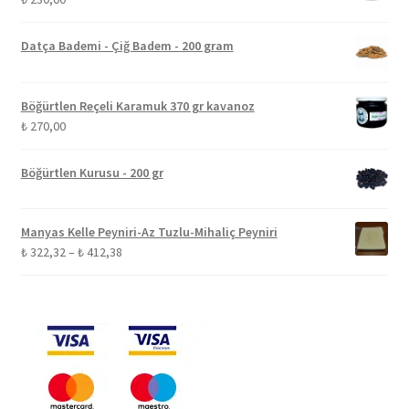
Datça Bademi - Çiğ Badem - 200 gram
Böğürtlen Reçeli Karamuk 370 gr kavanoz
₺
270,00
Böğürtlen Kurusu - 200 gr
Manyas Kelle Peyniri-Az Tuzlu-Mihaliç Peyniri
Fiyat
₺
322,32
–
₺
412,38
aralığı:
₺ 322,32
-
₺ 412,38