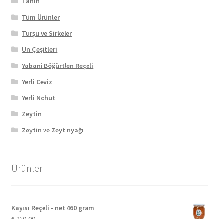
Tahin
Tüm Ürünler
Turşu ve Sirkeler
Un Çeşitleri
Yabani Böğürtlen Reçeli
Yerli Ceviz
Yerli Nohut
Zeytin
Zeytin ve Zeytinyağı
Ürünler
Kayısı Reçeli - net 460 gram
₺
230,00