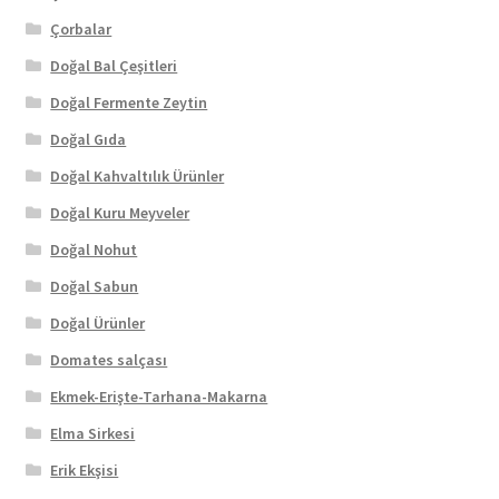
Çorbalar
Doğal Bal Çeşitleri
Doğal Fermente Zeytin
Doğal Gıda
Doğal Kahvaltılık Ürünler
Doğal Kuru Meyveler
Doğal Nohut
Doğal Sabun
Doğal Ürünler
Domates salçası
Ekmek-Erişte-Tarhana-Makarna
Elma Sirkesi
Erik Ekşisi