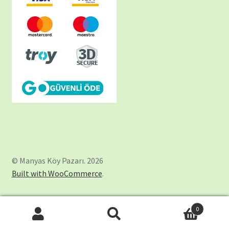
© Manyas Köy Pazarı. 2026
Built with WooCommerce
.
0
Ara:
Ara