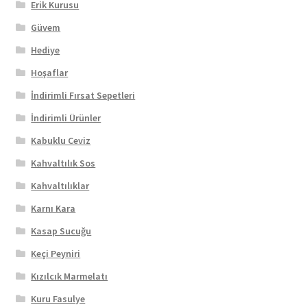
Erik Kurusu
Güvem
Hediye
Hoşaflar
İndirimli Fırsat Sepetleri
İndirimli Ürünler
Kabuklu Ceviz
Kahvaltılık Sos
Kahvaltılıklar
Karnı Kara
Kasap Sucuğu
Keçi Peyniri
Kızılcık Marmelatı
Kuru Fasulye