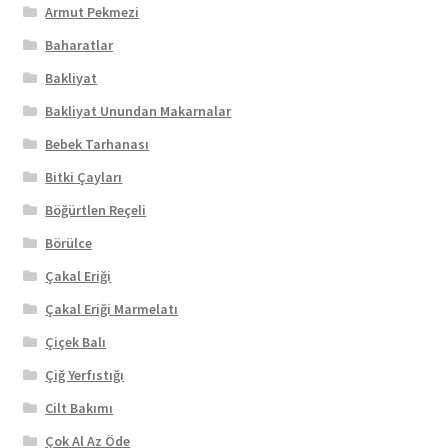
Armut Pekmezi
Baharatlar
Bakliyat
Bakliyat Unundan Makarnalar
Bebek Tarhanası
Bitki Çayları
Böğürtlen Reçeli
Börülce
Çakal Eriği
Çakal Eriği Marmelatı
Çiçek Balı
Çiğ Yerfıstığı
Cilt Bakımı
Çok Al Az Öde