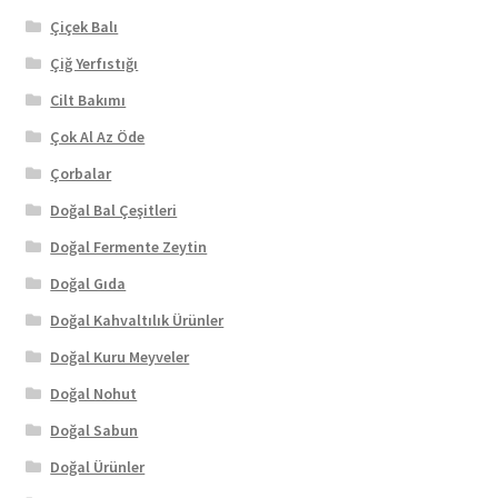
Çiçek Balı
Çiğ Yerfıstığı
Cilt Bakımı
Çok Al Az Öde
Çorbalar
Doğal Bal Çeşitleri
Doğal Fermente Zeytin
Doğal Gıda
Doğal Kahvaltılık Ürünler
Doğal Kuru Meyveler
Doğal Nohut
Doğal Sabun
Doğal Ürünler