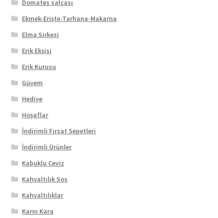
Domates salçası
Ekmek-Erişte-Tarhana-Makarna
Elma Sirkesi
Erik Ekşisi
Erik Kurusu
Güvem
Hediye
Hoşaflar
İndirimli Fırsat Sepetleri
İndirimli Ürünler
Kabuklu Ceviz
Kahvaltılık Sos
Kahvaltılıklar
Karnı Kara