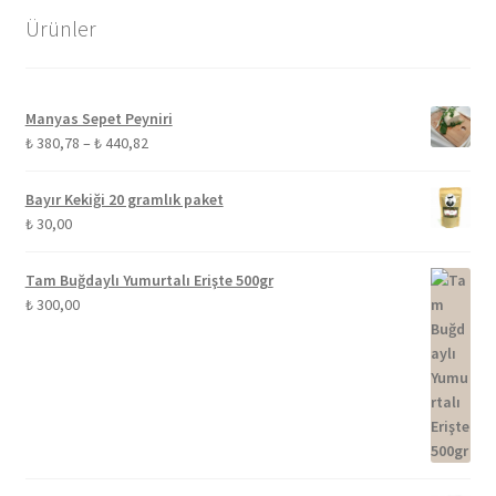
Ürünler
Manyas Sepet Peyniri
Fiyat
₺
380,78
–
₺
440,82
aralığı:
₺ 380,78
Bayır Kekiği 20 gramlık paket
-
₺
30,00
₺ 440,82
Tam Buğdaylı Yumurtalı Erişte 500gr
₺
300,00