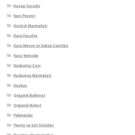
Kasap Sucuğu
Keçi Peyniri
Kızılcık Marmelatı
Kuru Fasulye
Kuru Meyve ve Sebze Çeşitleri
Kuru Yemişler
Kuşburnu Çayı
Kuşburnu Marmelatı
Kuskus
Organik Bakliyat
Organik Nohut
Pekmezler
Peynir ve Süt Ürünleri
Reçeller-Marmelatlar