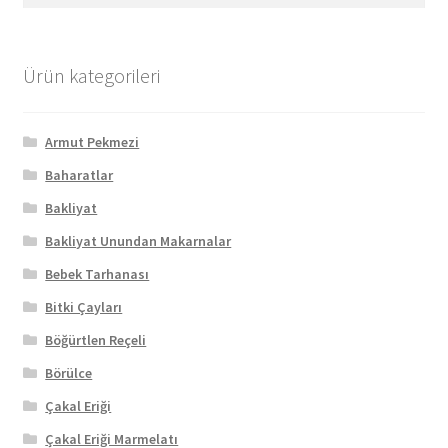
Ürün kategorileri
Armut Pekmezi
Baharatlar
Bakliyat
Bakliyat Unundan Makarnalar
Bebek Tarhanası
Bitki Çayları
Böğürtlen Reçeli
Börülce
Çakal Eriği
Çakal Eriği Marmelatı