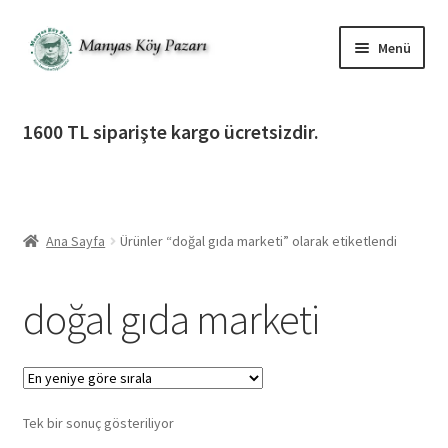
Dolaşıma
İçeriğe
Menü
geç
geç
Alt
Ürün Katagorileri
menüy
1600 TL siparişte kargo ücretsizdir.
genişlet
Alt
Manyas Köy Pazarı
menüy
genişlet
Alt
Bilgilendirme
menüy
Ana Sayfa
Ürünler “doğal gıda marketi” olarak etiketlendi
genişlet
Alt
Giriş Yap / Üye Ol
menüy
doğal gıda marketi
genişlet
İletişim
Tek bir sonuç gösteriliyor