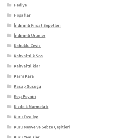
Hediye
Hoşaflar
İndirimli Fırsat Sepetleri
İndirimli Ürünler
Kabuklu Ceviz
Kahvaltılık Sos
Kahvaltılıklar
Karnı Kara
Kasap Sucuğu
Keçi Peyniri
Kızılcık Marmelatı
Kuru Fasulye
Kuru Meyve ve Sebze Çeşitleri
Kuru Yemişler