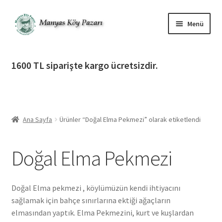
Dolaşıma
İçeriğe
Menü
geç
geç
Alt
Ürün Katagorileri
menüy
1600 TL siparişte kargo ücretsizdir.
genişlet
Alt
Manyas Köy Pazarı
menüy
genişlet
Alt
Bilgilendirme
menüy
Ana Sayfa
Ürünler “Doğal Elma Pekmezi” olarak etiketlendi
genişlet
Alt
Giriş Yap / Üye Ol
menüy
Doğal Elma Pekmezi
genişlet
İletişim
Doğal Elma pekmezi , köylümüzün kendi ihtiyacını
sağlamak için bahçe sınırlarına ektiği ağaçların
elmasından yaptık. Elma Pekmezini, kurt ve kuşlardan