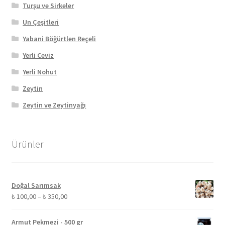
Turşu ve Sirkeler
Un Çeşitleri
Yabani Böğürtlen Reçeli
Yerli Ceviz
Yerli Nohut
Zeytin
Zeytin ve Zeytinyağı
Ürünler
Doğal Sarımsak
Fiyat
₺
100,00
–
₺
350,00
aralığı:
₺ 100,00
Armut Pekmezi - 500 gr