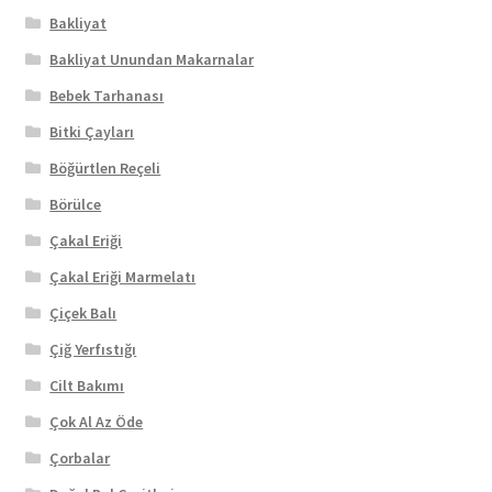
Bakliyat
Bakliyat Unundan Makarnalar
Bebek Tarhanası
Bitki Çayları
Böğürtlen Reçeli
Börülce
Çakal Eriği
Çakal Eriği Marmelatı
Çiçek Balı
Çiğ Yerfıstığı
Cilt Bakımı
Çok Al Az Öde
Çorbalar