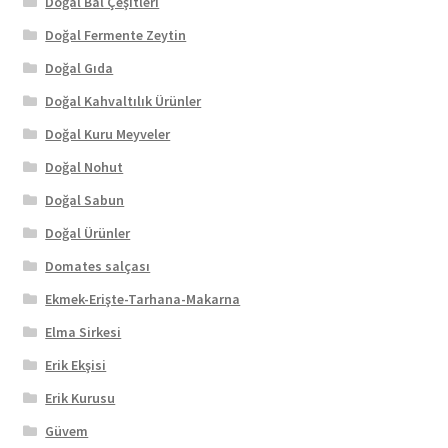
Doğal Bal Çeşitleri
Doğal Fermente Zeytin
Doğal Gıda
Doğal Kahvaltılık Ürünler
Doğal Kuru Meyveler
Doğal Nohut
Doğal Sabun
Doğal Ürünler
Domates salçası
Ekmek-Erişte-Tarhana-Makarna
Elma Sirkesi
Erik Ekşisi
Erik Kurusu
Güvem