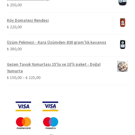
-
₺
250,00
₺ 350,00
Köy Domatesi Rendesi
₺
220,00
Üzüm Pekmezi - Kara Üzümden-830 gram'lık kavanoz
₺
380,00
Gezen Tavuk Yumurtası 15'lu ve 10'li paket - Doğal
Yumurta
Fiyat
₺
150,00
–
₺
225,00
aralığı:
₺ 150,00
-
₺ 225,00