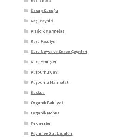
Karnı Kara
Kasap Sucuğu
Keçi Peyniri
Kızılcık Marmelatı
Kuru Fasulye
Kuru Meyve ve Sebze Çeşitleri
Kuru Yemişler
Kuşburnu Çayı
Kuşburnu Marmelatı
Kuskus
Organik Bakliyat
Organik Nohut
Pekmezler
Peynir ve Süt Ürünleri