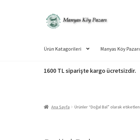
Dolaşıma
İçeriğe
geç
geç
Ürün Katagorileri
Manyas Köy Pazarı
1600 TL siparişte kargo ücretsizdir.
Ana Sayfa
Ürünler “Doğal Bal” olarak etiketlen