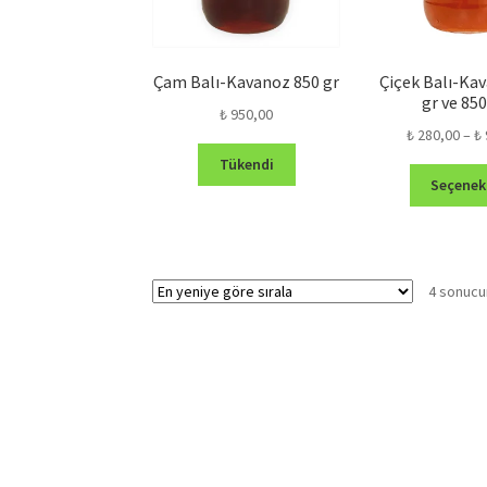
Çam Balı-Kavanoz 850 gr
Çiçek Balı-Ka
gr ve 850
₺
950,00
₺
280,00
–
₺
Tükendi
Seçenek
4 sonucu