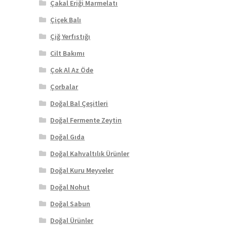
Çakal Eriği Marmelatı
Çiçek Balı
Çiğ Yerfıstığı
Cilt Bakımı
Çok Al Az Öde
Çorbalar
Doğal Bal Çeşitleri
Doğal Fermente Zeytin
Doğal Gıda
Doğal Kahvaltılık Ürünler
Doğal Kuru Meyveler
Doğal Nohut
Doğal Sabun
Doğal Ürünler