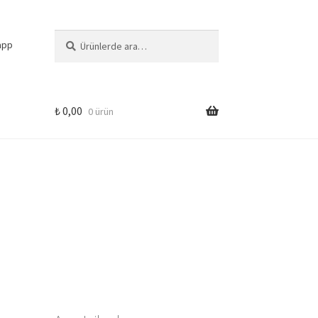
Ara:
Ara
app
₺
0,00
0 ürün