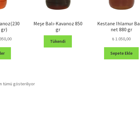
vanoz(230
Meşe Balı-Kavanoz 850
Kestane Ihlamur Bal
 gr)
gr
net 880 gr
Fiyat
950,00
₺
1.050,00
Tükendi
aralığı:
Bu
₺ 280,00
ler
Sepete Ekle
ürünün
-
birden
₺ 950,00
fazla
varyasyonu
En
n tümü gösteriliyor
var.
yeniye
Seçenekler
göre
ürün
sıralandı
sayfasından
seçilebilir