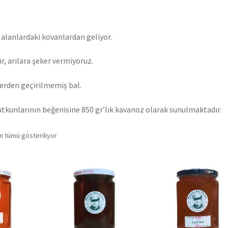
 alanlardaki kovanlardan geliyor.
r, arılara şeker vermiyoruz.
lerden geçirilmemiş bal.
tutkunlarının beğenisine 850 gr’lık kavanoz olarak sunulmaktadır.
En
n tümü gösteriliyor
yeniye
göre
sıralandı