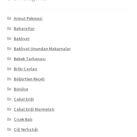
Armut Pekmezi
Baharatlar
Bakliyat
Bakliyat Unundan Makarnalar
Bebek Tarhanası
Bitki Çayları
Böğürtlen Reçeli
Börülce
Çakal Eriği
Çakal Eriği Marmelatı
Çiçek Balı
Çiğ Yerfıstığı