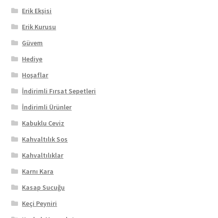
Erik Ekşisi
Erik Kurusu
Güvem
Hediye
Hoşaflar
İndirimli Fırsat Sepetleri
İndirimli Ürünler
Kabuklu Ceviz
Kahvaltılık Sos
Kahvaltılıklar
Karnı Kara
Kasap Sucuğu
Keçi Peyniri