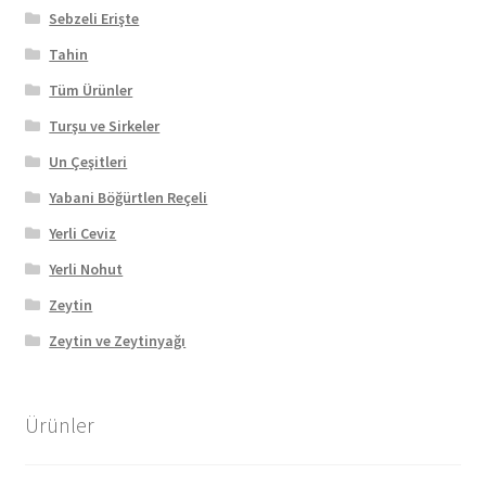
Sebzeli Erişte
Tahin
Tüm Ürünler
Turşu ve Sirkeler
Un Çeşitleri
Yabani Böğürtlen Reçeli
Yerli Ceviz
Yerli Nohut
Zeytin
Zeytin ve Zeytinyağı
Ürünler