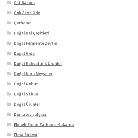
Cilt Bakımı
Çok Al Az Öde
Çorbalar
Doğal Bal Çeşitleri
Doğal Fermente Zeytin
Doğal Gıda
Doğal Kahvaltılık Ürünler
Doğal Kuru Meyveler
Doğal Nohut
Doğal Sabun
Doğal Ürünler
Domates salçası
Ekmek-Erişte-Tarhana-Makarna
Elma Sirkesi