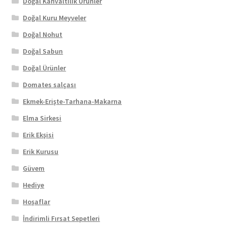
Doğal Kahvaltılık Ürünler
Doğal Kuru Meyveler
Doğal Nohut
Doğal Sabun
Doğal Ürünler
Domates salçası
Ekmek-Erişte-Tarhana-Makarna
Elma Sirkesi
Erik Ekşisi
Erik Kurusu
Güvem
Hediye
Hoşaflar
İndirimli Fırsat Sepetleri