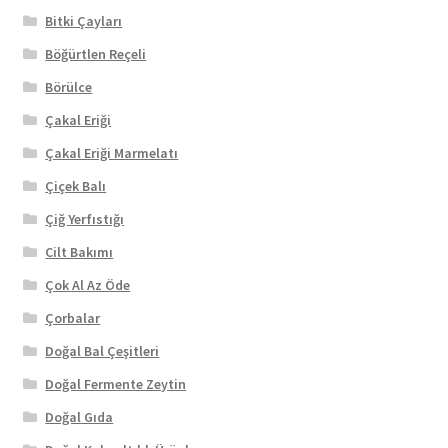
Bitki Çayları
Böğürtlen Reçeli
Börülce
Çakal Eriği
Çakal Eriği Marmelatı
Çiçek Balı
Çiğ Yerfıstığı
Cilt Bakımı
Çok Al Az Öde
Çorbalar
Doğal Bal Çeşitleri
Doğal Fermente Zeytin
Doğal Gıda