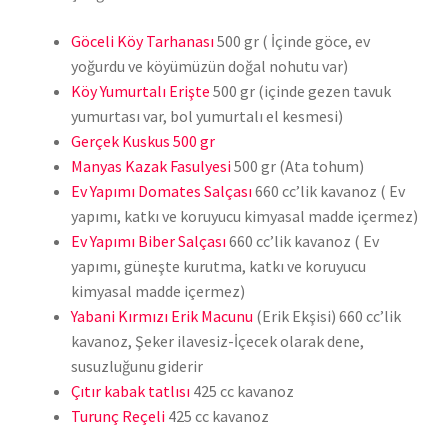
Göceli Köy Tarhanası
500 gr ( İçinde göce, ev
yoğurdu ve köyümüzün doğal nohutu var)
Köy Yumurtalı Erişte
500 gr (içinde gezen tavuk
yumurtası var, bol yumurtalı el kesmesi)
Gerçek Kuskus 500 gr
Manyas Kazak Fasulyesi
500 gr (Ata tohum)
Ev Yapımı Domates Salçası
660 cc’lik kavanoz ( Ev
yapımı, katkı ve koruyucu kimyasal madde içermez)
Ev Yapımı Biber Salçası
660 cc’lik kavanoz ( Ev
yapımı, güneşte kurutma, katkı ve koruyucu
kimyasal madde içermez)
Yabani Kırmızı Erik Macunu
(Erik Ekşisi) 660 cc’lik
kavanoz, Şeker ilavesiz-İçecek olarak dene,
susuzluğunu giderir
Çıtır kabak tatlısı
425 cc kavanoz
Turunç Reçeli
425 cc kavanoz