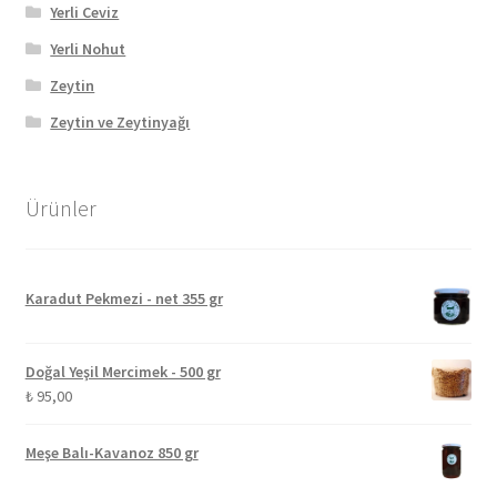
Yerli Ceviz
Yerli Nohut
Zeytin
Zeytin ve Zeytinyağı
Ürünler
Karadut Pekmezi - net 355 gr
Doğal Yeşil Mercimek - 500 gr
₺
95,00
Meşe Balı-Kavanoz 850 gr