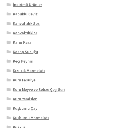
İndirimli Ürünler
Kabuklu Ceviz
Kahvaltılık Sos
Kahvaltılıklar
Karnı Kara
Kasap Sucuğu
Keçi Peyniri
Kızılcık Marmelatı
Kuru Fasulye
Kuru Meyve ve Sebze Çeşitleri
Kuru Yemişler
Kuşburnu Çayı
Kuşburnu Marmelatı
Kuskus