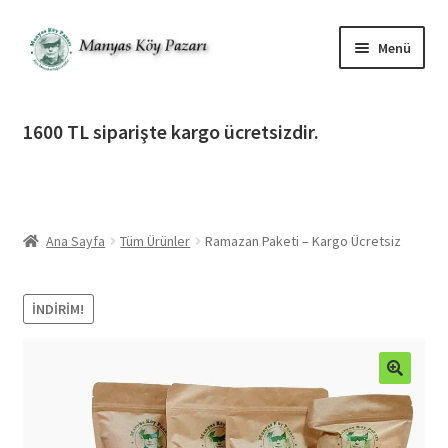
Dolaşıma
İçeriğe
Menü
geç
geç
Alt
Ürün Katagorileri
menüy
1600 TL siparişte kargo ücretsizdir.
genişlet
Alt
Manyas Köy Pazarı
menüy
genişlet
Alt
Bilgilendirme
menüy
Ana Sayfa
Tüm Ürünler
Ramazan Paketi – Kargo Ücretsiz
genişlet
Alt
Giriş Yap / Üye Ol
menüy
genişlet
İNDIRIM!
İletişim