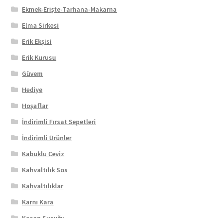
Ekmek-Erişte-Tarhana-Makarna
Elma Sirkesi
Erik Ekşisi
Erik Kurusu
Güvem
Hediye
Hoşaflar
İndirimli Fırsat Sepetleri
İndirimli Ürünler
Kabuklu Ceviz
Kahvaltılık Sos
Kahvaltılıklar
Karnı Kara
Kasap Sucuğu