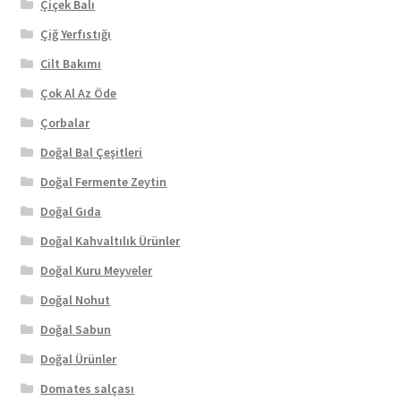
Çiçek Balı
Çiğ Yerfıstığı
Cilt Bakımı
Çok Al Az Öde
Çorbalar
Doğal Bal Çeşitleri
Doğal Fermente Zeytin
Doğal Gıda
Doğal Kahvaltılık Ürünler
Doğal Kuru Meyveler
Doğal Nohut
Doğal Sabun
Doğal Ürünler
Domates salçası