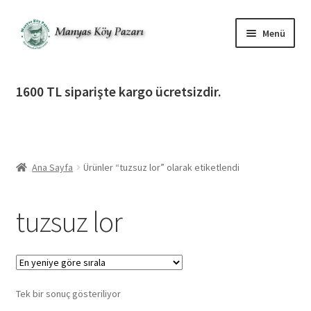
Dolaşıma
İçeriğe
Menü
geç
geç
Alt
Ürün Katagorileri
menüy
1600 TL siparişte kargo ücretsizdir.
genişlet
Alt
Manyas Köy Pazarı
menüy
genişlet
Alt
Bilgilendirme
menüy
Ana Sayfa
Ürünler “tuzsuz lor” olarak etiketlendi
genişlet
Alt
Giriş Yap / Üye Ol
menüy
tuzsuz lor
genişlet
İletişim
Tek bir sonuç gösteriliyor