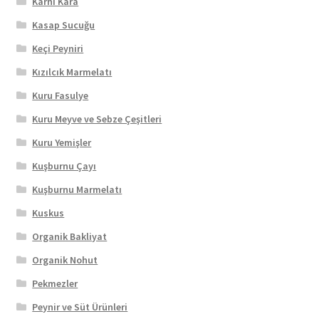
Karnı Kara
Kasap Sucuğu
Keçi Peyniri
Kızılcık Marmelatı
Kuru Fasulye
Kuru Meyve ve Sebze Çeşitleri
Kuru Yemişler
Kuşburnu Çayı
Kuşburnu Marmelatı
Kuskus
Organik Bakliyat
Organik Nohut
Pekmezler
Peynir ve Süt Ürünleri