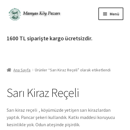
Dolaşıma
İçeriğe
Menü
geç
geç
Alt
Ürün Katagorileri
menüy
1600 TL siparişte kargo ücretsizdir.
genişlet
Alt
Manyas Köy Pazarı
menüy
genişlet
Alt
Bilgilendirme
menüy
Ana Sayfa
Ürünler “Sarı Kiraz Reçeli” olarak etiketlendi
genişlet
Alt
Giriş Yap / Üye Ol
menüy
Sarı Kiraz Reçeli
genişlet
İletişim
Sarı kiraz reçeli , köyümüzde yetişen sarı kirazlardan
yaptık. Pancar şekeri kullandık. Katkı maddesi koruyucu
kesinlikle yok. Odun ateşinde pişirdik.