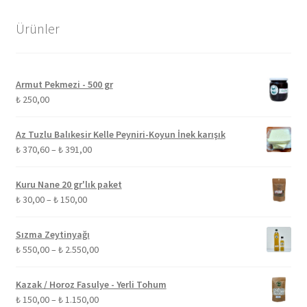
Ürünler
Armut Pekmezi - 500 gr
₺
250,00
Az Tuzlu Balıkesir Kelle Peyniri-Koyun İnek karışık
Fiyat
₺
370,60
–
₺
391,00
aralığı:
₺ 370,60
Kuru Nane 20 gr'lık paket
-
Fiyat
₺
30,00
–
₺
150,00
₺ 391,00
aralığı:
₺ 30,00
Sızma Zeytinyağı
-
Fiyat
₺
550,00
–
₺
2.550,00
₺ 150,00
aralığı:
₺ 550,00
Kazak / Horoz Fasulye - Yerli Tohum
-
Fiyat
₺
150,00
–
₺
1.150,00