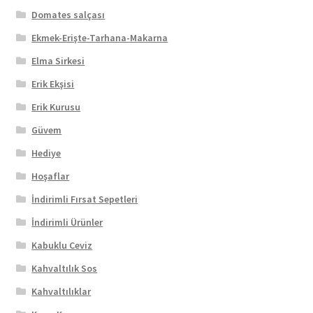
Domates salçası
Ekmek-Erişte-Tarhana-Makarna
Elma Sirkesi
Erik Ekşisi
Erik Kurusu
Güvem
Hediye
Hoşaflar
İndirimli Fırsat Sepetleri
İndirimli Ürünler
Kabuklu Ceviz
Kahvaltılık Sos
Kahvaltılıklar