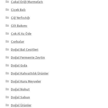
Çakal Eriği Marmelatı
Çiçek Balı
Çiğ Yerfıstığı
Cilt Bakımı
Çok Al Az Öde
Çorbalar
Doğal Bal Çeşitleri
Doğal Fermente Zeytin
Doğal Gıda
Doğal Kahvaltılık Ürünler
Doğal Kuru Meyveler
Doğal Nohut
Doğal Sabun
Doğal Ürünler