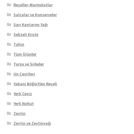
Reçeller-Marmelatlar
Salçalar ve Konserveler
Sarı Kantaron Yağı
Sebzeli Erişte
Tahin
Tüm Ürünler
Turşu ve Sirkeler
Un Çeşitleri
Yabani Böğürtlen Reçeli
Yerli Ceviz
Yerli Nohut
Zeytin
Zeytin ve Zeytinyağı