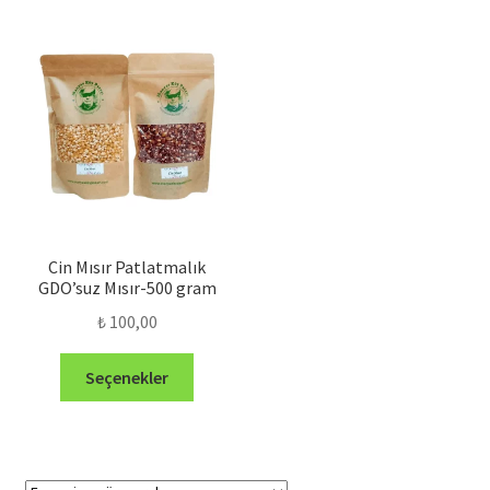
Cin Mısır Patlatmalık
GDO’suz Mısır-500 gram
₺
100,00
Bu
Seçenekler
ürünün
birden
fazla
varyasyonu