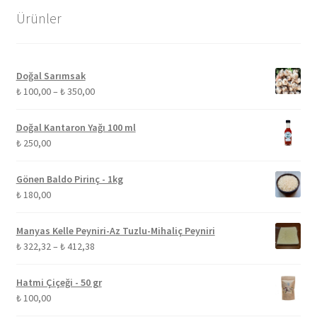
Ürünler
Doğal Sarımsak
Fiyat
₺
100,00
–
₺
350,00
aralığı:
₺ 100,00
Doğal Kantaron Yağı 100 ml
-
₺
250,00
₺ 350,00
Gönen Baldo Pirinç - 1kg
₺
180,00
Manyas Kelle Peyniri-Az Tuzlu-Mihaliç Peyniri
Fiyat
₺
322,32
–
₺
412,38
aralığı:
₺ 322,32
Hatmi Çiçeği - 50 gr
-
₺
100,00
₺ 412,38