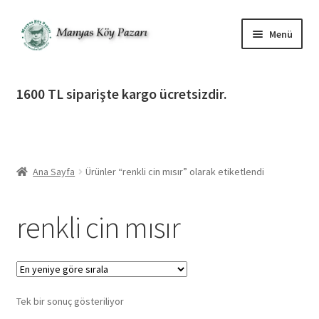
Dolaşıma
İçeriğe
Menü
geç
geç
Alt
Ürün Katagorileri
menüy
1600 TL siparişte kargo ücretsizdir.
genişlet
Alt
Manyas Köy Pazarı
menüy
genişlet
Alt
Bilgilendirme
menüy
Ana Sayfa
Ürünler “renkli cin mısır” olarak etiketlendi
genişlet
Alt
Giriş Yap / Üye Ol
menüy
renkli cin mısır
genişlet
İletişim
Tek bir sonuç gösteriliyor