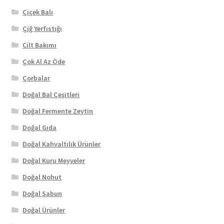
Çiçek Balı
Çiğ Yerfıstığı
Cilt Bakımı
Çok Al Az Öde
Çorbalar
Doğal Bal Çeşitleri
Doğal Fermente Zeytin
Doğal Gıda
Doğal Kahvaltılık Ürünler
Doğal Kuru Meyveler
Doğal Nohut
Doğal Sabun
Doğal Ürünler