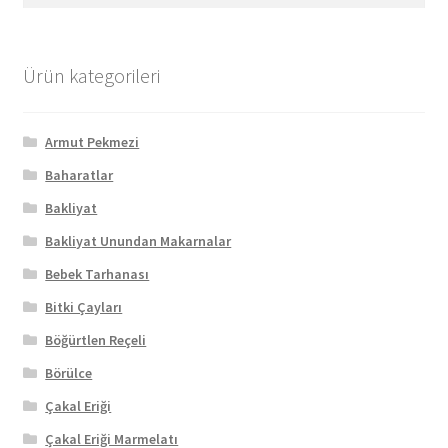
Ürün kategorileri
Armut Pekmezi
Baharatlar
Bakliyat
Bakliyat Unundan Makarnalar
Bebek Tarhanası
Bitki Çayları
Böğürtlen Reçeli
Börülce
Çakal Eriği
Çakal Eriği Marmelatı