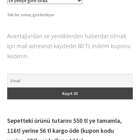
var.
Seçenekler
Tek bir sonuç gösteriliyor
ürün
sayfasından
seçilebilir
Avantajlardan ve yeniliklerden haberdar olmak
için mail adresinizi kaydedin 80 TL indirim kuponu
kazanın.
Sepetteki ürünü tutarını 550 tl ye tamamla,
116
tl yerine 56 tl kargo öde (kupon kodu