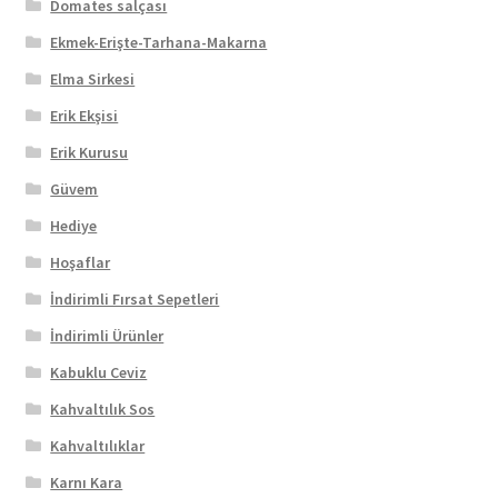
Domates salçası
Ekmek-Erişte-Tarhana-Makarna
Elma Sirkesi
Erik Ekşisi
Erik Kurusu
Güvem
Hediye
Hoşaflar
İndirimli Fırsat Sepetleri
İndirimli Ürünler
Kabuklu Ceviz
Kahvaltılık Sos
Kahvaltılıklar
Karnı Kara