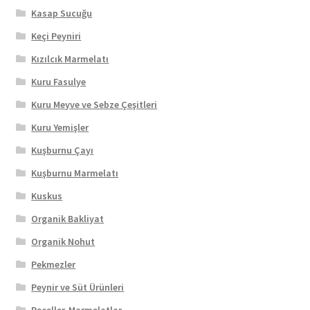
Kasap Sucuğu
Keçi Peyniri
Kızılcık Marmelatı
Kuru Fasulye
Kuru Meyve ve Sebze Çeşitleri
Kuru Yemişler
Kuşburnu Çayı
Kuşburnu Marmelatı
Kuskus
Organik Bakliyat
Organik Nohut
Pekmezler
Peynir ve Süt Ürünleri
Reçeller-Marmelatlar