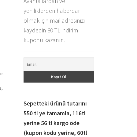
Avantajlardan ve
yeniliklerden haberdar
olmak için mail adresinizi
kaydedin 80 TL indirim
kuponu kazanın.
r.
z,
Sepetteki ürünü tutarını
550 tl ye tamamla, 116
tl
yerine 56 tl kargo öde
(kupon kodu yerine, 60tl