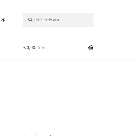
Ara:
Ara
app
₺
0,00
0 ürün