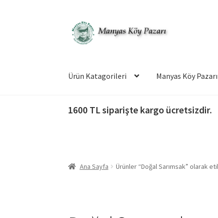
Dolaşıma
İçeriğe
geç
geç
Ürün Katagorileri
Manyas Köy Pazarı
1600 TL siparişte kargo ücretsizdir.
Ana Sayfa
Ürünler “Doğal Sarımsak” olarak eti