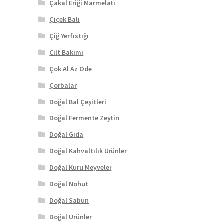
Çakal Eriği Marmelatı
Çiçek Balı
Çiğ Yerfıstığı
Cilt Bakımı
Çok Al Az Öde
Çorbalar
Doğal Bal Çeşitleri
Doğal Fermente Zeytin
Doğal Gıda
Doğal Kahvaltılık Ürünler
Doğal Kuru Meyveler
Doğal Nohut
Doğal Sabun
Doğal Ürünler