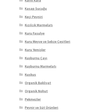
Karnı Kara
Kasap Sucuğu
Keçi Peyniri
Kızılcık Marmelatı
Kuru Fasulye
Kuru Meyve ve Sebze Çeşitleri
Kuru Yemişler
Kuşburnu Çayı
Kuşburnu Marmelatı
Kuskus
Organik Bakliyat
Organik Nohut
Pekmezler
Peynir ve Süt Ürünleri