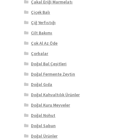
Çakal Eriği Marmelatı
Çiçek Balı
Çiğ Yerfıstığı
Cilt Bakımı
Çok Al Az Öde
Çorbalar
Doğal Bal Çeşitleri
Doğal Fermente Zeytin
Doğal Gıda
Doğal Kahvaltılık Ürünler
Doğal Kuru Meyveler
Doğal Nohut
Doğal Sabun
Doğal Ürünler