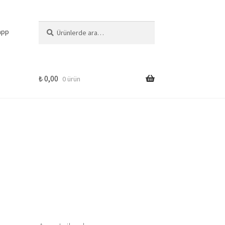
Ara:
Ara
app
₺
0,00
0 ürün