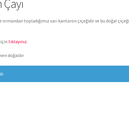
n Çayı
 ormandan topladığımız sarı kantaron çiçeğidir ve bu doğal çiçeğ
için
tıklayınız
.
en doğaldır
ı.