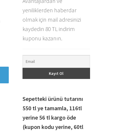
Avantajlardan ve
yeniliklerden haberdar
olmak için mail adresinizi
i
kaydedin 80 TL indirim
kuponu kazanın.
Sepetteki ürünü tutarını
550 tl ye tamamla, 116
tl
yerine 56 tl kargo öde
(kupon kodu yerine, 60tl