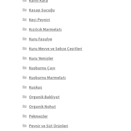
Karnı Kara
Kasap Sucuğu
Keçi Peyniri
Kızılcık Marmelatı
Kuru Fasulye
Kuru Meyve ve Sebze Çeşitleri
Kuru Yemişler
Kuşburnu Çayı
Kuşburnu Marmelatı
Kuskus
Organik Bakliyat
Organik Nohut
Pekmezler
Peynir ve Süt Ürünleri