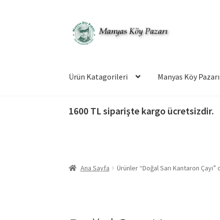
Dolaşıma
İçeriğe
geç
geç
Ürün Katagorileri
Manyas Köy Pazarı
1600 TL siparişte kargo ücretsizdir.
Ana Sayfa
Ürünler “Doğal Sarı Kantaron Çayı” 