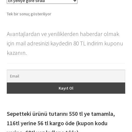
var.
Seçenekler
Tek bir sonuç gösteriliyor
ürün
sayfasından
seçilebilir
Avantajlardan ve yeniliklerden haberdar olmak
için mail adresinizi kaydedin 80 TL indirim kuponu
kazanın.
Sepetteki ürünü tutarını 550 tl ye tamamla,
116
tl yerine 56 tl kargo öde (kupon kodu