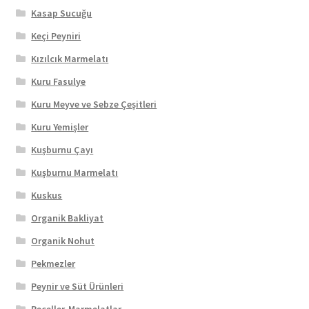
Kasap Sucuğu
Keçi Peyniri
Kızılcık Marmelatı
Kuru Fasulye
Kuru Meyve ve Sebze Çeşitleri
Kuru Yemişler
Kuşburnu Çayı
Kuşburnu Marmelatı
Kuskus
Organik Bakliyat
Organik Nohut
Pekmezler
Peynir ve Süt Ürünleri
Reçeller-Marmelatlar