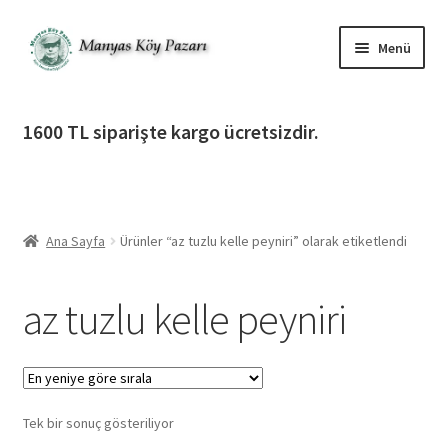
Dolaşıma
İçeriğe
Menü
geç
geç
Alt
Ürün Katagorileri
menüy
1600 TL siparişte kargo ücretsizdir.
genişlet
Alt
Manyas Köy Pazarı
menüy
genişlet
Alt
Bilgilendirme
menüy
Ana Sayfa
Ürünler “az tuzlu kelle peyniri” olarak etiketlendi
genişlet
Alt
Giriş Yap / Üye Ol
menüy
az tuzlu kelle peyniri
genişlet
İletişim
Tek bir sonuç gösteriliyor