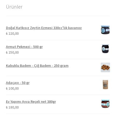
Ürünler
Doğal Katkısız Zeytin Ezmesi 330cc'lık kavanoz
₺
220,00
Armut Pekmezi - 500 gr
₺
250,00
Kabuklu Badem - Çiğ Badem - 250 gram
Adaçayı - 50 gr
₺
100,00
Ev Yapımı Ayva Reçeli net 380gr
₺
180,00