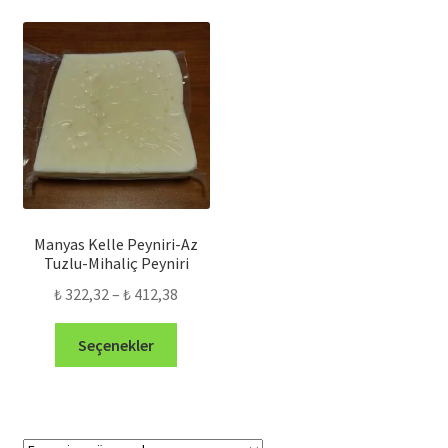
Manyas Kelle Peyniri-Az
Tuzlu-Mihaliç Peyniri
Fiyat
₺
322,32
–
₺
412,38
aralığı:
Bu
₺ 322,32
Seçenekler
ürünün
-
birden
₺ 412,38
fazla
varyasyonu