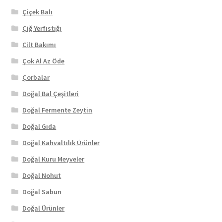
Çiçek Balı
Çiğ Yerfıstığı
Cilt Bakımı
Çok Al Az Öde
Çorbalar
Doğal Bal Çeşitleri
Doğal Fermente Zeytin
Doğal Gıda
Doğal Kahvaltılık Ürünler
Doğal Kuru Meyveler
Doğal Nohut
Doğal Sabun
Doğal Ürünler