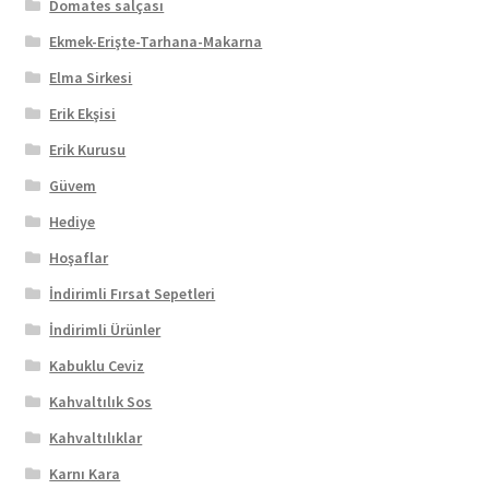
Domates salçası
Ekmek-Erişte-Tarhana-Makarna
Elma Sirkesi
Erik Ekşisi
Erik Kurusu
Güvem
Hediye
Hoşaflar
İndirimli Fırsat Sepetleri
İndirimli Ürünler
Kabuklu Ceviz
Kahvaltılık Sos
Kahvaltılıklar
Karnı Kara