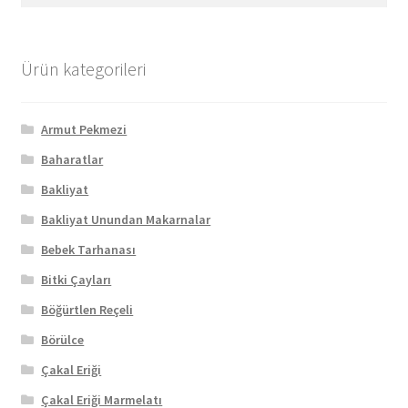
Ürün kategorileri
Armut Pekmezi
Baharatlar
Bakliyat
Bakliyat Unundan Makarnalar
Bebek Tarhanası
Bitki Çayları
Böğürtlen Reçeli
Börülce
Çakal Eriği
Çakal Eriği Marmelatı