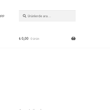
Ara:
Ara
app
₺
0,00
0 ürün