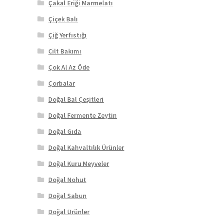
Çakal Eriği Marmelatı
Çiçek Balı
Çiğ Yerfıstığı
Cilt Bakımı
Çok Al Az Öde
Çorbalar
Doğal Bal Çeşitleri
Doğal Fermente Zeytin
Doğal Gıda
Doğal Kahvaltılık Ürünler
Doğal Kuru Meyveler
Doğal Nohut
Doğal Sabun
Doğal Ürünler