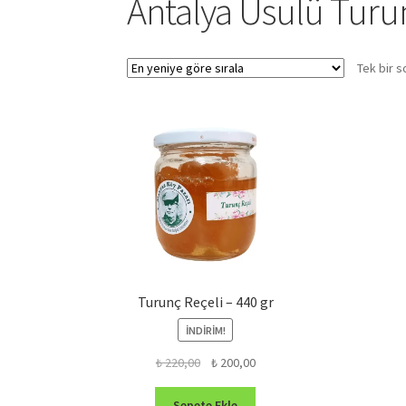
Antalya Usulü Turu
Tek bir s
Turunç Reçeli – 440 gr
İNDIRIM!
Orijinal
Şu
₺
220,00
₺
200,00
fiyat:
andaki
₺ 220,00.
fiyat:
Sepete Ekle