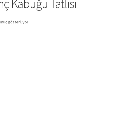
nç Kabuğu Tatlısı
onuç gösteriliyor