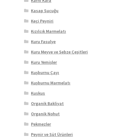
Karnı Kara
Kasap Sucuğu
Keçi Peyniri
Kızılcık Marmelatı
Kuru Fasulye
Kuru Meyve ve Sebze Çeşitleri
Kuru Yemişler
Kuşburnu Çayı
Kuşburnu Marmelatı
Kuskus
Organik Bakliyat
Organik Nohut
Pekmezler
Peynir ve Süt Ürünleri