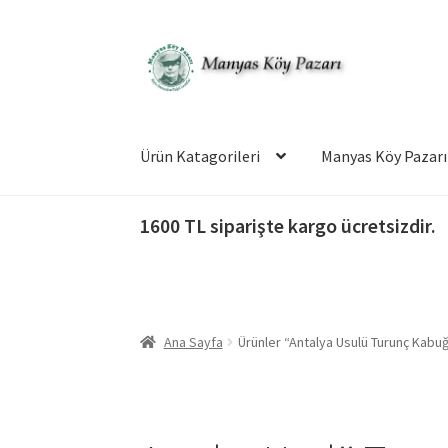
Dolaşıma
İçeriğe
geç
geç
Ürün Katagorileri
Manyas Köy Pazarı
1600 TL siparişte kargo ücretsizdir.
Ana Sayfa
Ürünler “Antalya Usulü Turunç Kabuğu