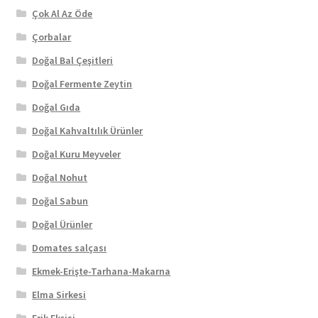
Çok Al Az Öde
Çorbalar
Doğal Bal Çeşitleri
Doğal Fermente Zeytin
Doğal Gıda
Doğal Kahvaltılık Ürünler
Doğal Kuru Meyveler
Doğal Nohut
Doğal Sabun
Doğal Ürünler
Domates salçası
Ekmek-Erişte-Tarhana-Makarna
Elma Sirkesi
Erik Ekşisi