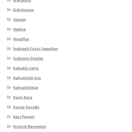
Erik Kurusu
Güvem
Hediye
Hoşaflar
İndirimli Fırsat Sepetleri
İndirimli Ürünler
Kabuklu Ceviz
Kahvaltılık Sos
Kahvaltılıklar
Karnı Kara
Kasap Sucuğu
Keçi Peyniri
Kızılcık Marmelatı