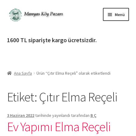
Dolaşıma
İçeriğe
Menü
geç
geç
Alt
Ürün Katagorileri
menüy
1600 TL siparişte kargo ücretsizdir.
genişlet
Alt
Manyas Köy Pazarı
menüy
genişlet
Alt
Bilgilendirme
menüy
Ana Sayfa
Ürün “Çıtır Elma Reçeli” olarak etiketlendi
genişlet
Alt
Giriş Yap / Üye Ol
menüy
Etiket:
Çıtır Elma Reçeli
genişlet
İletişim
3 Haziran 2022
tarihinde yayınlandı
tarafından
B Ç
Ev Yapımı Elma Reçeli