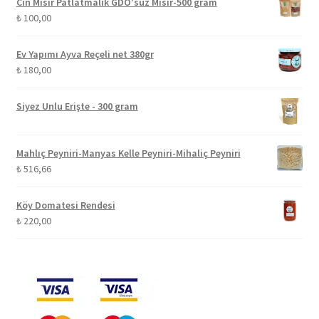
Cin Mısır Patlatmalık GDO'suz Mısır-500 gram
₺
100,00
Ev Yapımı Ayva Reçeli net 380gr
₺
180,00
Siyez Unlu Erişte - 300 gram
Mahlıç Peyniri-Manyas Kelle Peyniri-Mihaliç Peyniri
₺
516,66
Köy Domatesi Rendesi
₺
220,00