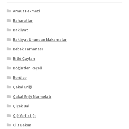
Armut Pekmezi
Baharatlar
Bakliyat
Bakliyat Unundan Makarnalar
Bebek Tarhanası
Bitki Çayları
Böğürtlen Reçeli
Börülce
Çakal Eriği
Çakal Eriği Marmelatı
Çiçek Balı
Çiğ Yerfıstığı
Cilt Bakımı