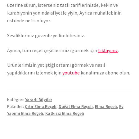
üzerine sürün, isterseniz tatlı tariflerinizde, kekin ve
kurabiyenin yanında afiyetle yiyin, Ayrıca muhallebinin
üstünde nefis oluyor.
Sevdikleriniz güvenle yedirebilirsiniz.
Ayrıca, tüm reçel çeşitlerimizi görmek için
tıklayınız
.
Ürünlerimizin yetiştiği ortamı görmek ve nasıl
yapıldıklarını izlemek için
youtube
kanalımıza abone olun.
Kategori:
Yararlı Bilgiler
Etiketler:
Çıtır Elma Reçeli
,
Doğal Elma Reçeli
,
Elma Reçeli
,
Ev
Yapımı Elma Reçeli
,
Katkısız Elma Reçeli