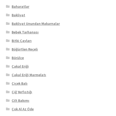
Baharatlar
Bakliyat
Bakliyat Unundan Makarnalar
Bebek Tarhanası
Bitki Çayları
Böğürtlen Reçeli
Börülce
Çakal Eriği
Çakal Eriği Marmelatı
Çiçek Balı
Çiğ Yerfıstığı
Cilt Bakımı
Çok Al Az Öde