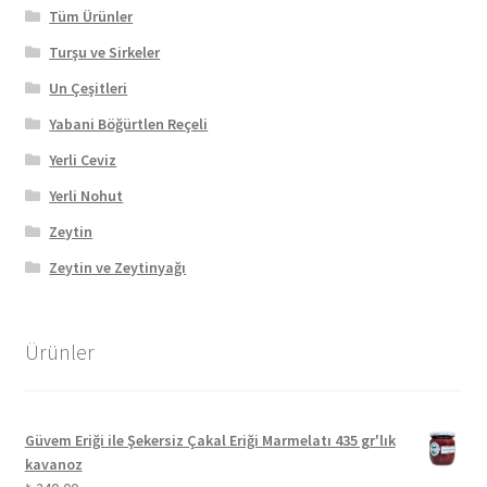
Tüm Ürünler
Turşu ve Sirkeler
Un Çeşitleri
Yabani Böğürtlen Reçeli
Yerli Ceviz
Yerli Nohut
Zeytin
Zeytin ve Zeytinyağı
Ürünler
Güvem Eriği ile Şekersiz Çakal Eriği Marmelatı 435 gr'lık
kavanoz