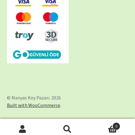
© Manyas Köy Pazarı. 2026
Built with WooCommerce
.
0
Ara:
Ara