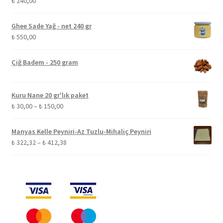
₺
240,00
Ghee Sade Yağ - net 240 gr
₺
550,00
Çiğ Badem - 250 gram
Kuru Nane 20 gr'lık paket
Fiyat
₺
30,00
–
₺
150,00
aralığı:
₺ 30,00
Manyas Kelle Peyniri-Az Tuzlu-Mihaliç Peyniri
-
Fiyat
₺
322,32
–
₺
412,38
₺ 150,00
aralığı:
₺ 322,32
-
₺ 412,38