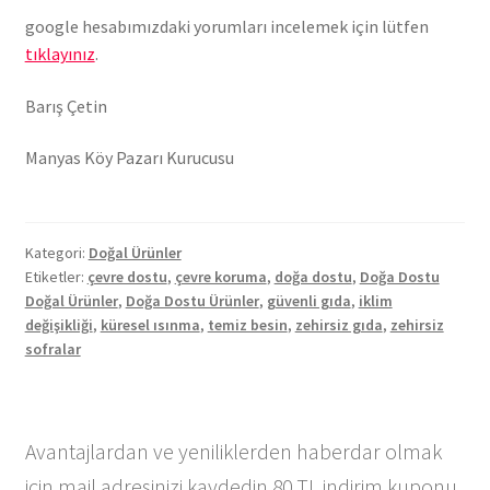
google hesabımızdaki yorumları incelemek için lütfen
tıklayınız
.
Barış Çetin
Manyas Köy Pazarı Kurucusu
Kategori:
Doğal Ürünler
Etiketler:
çevre dostu
,
çevre koruma
,
doğa dostu
,
Doğa Dostu
Doğal Ürünler
,
Doğa Dostu Ürünler
,
güvenli gıda
,
iklim
değişikliği
,
küresel ısınma
,
temiz besin
,
zehirsiz gıda
,
zehirsiz
sofralar
Avantajlardan ve yeniliklerden haberdar olmak
için mail adresinizi kaydedin 80 TL indirim kuponu