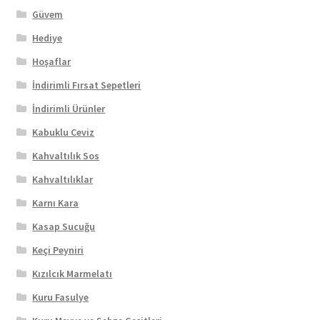
Güvem
Hediye
Hoşaflar
İndirimli Fırsat Sepetleri
İndirimli Ürünler
Kabuklu Ceviz
Kahvaltılık Sos
Kahvaltılıklar
Karnı Kara
Kasap Sucuğu
Keçi Peyniri
Kızılcık Marmelatı
Kuru Fasulye