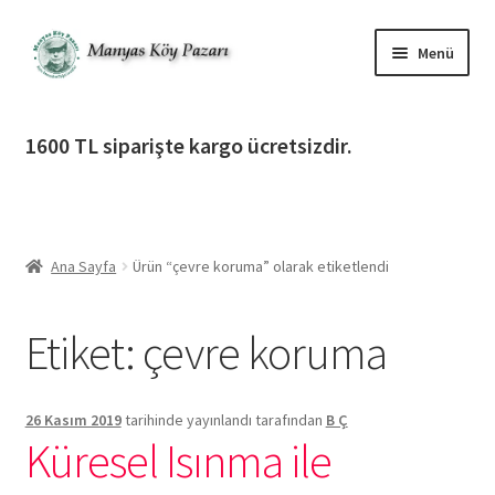
Dolaşıma
İçeriğe
Menü
geç
geç
Alt
Ürün Katagorileri
menüy
1600 TL siparişte kargo ücretsizdir.
genişlet
Alt
Manyas Köy Pazarı
menüy
genişlet
Alt
Bilgilendirme
menüy
Ana Sayfa
Ürün “çevre koruma” olarak etiketlendi
genişlet
Alt
Giriş Yap / Üye Ol
menüy
Etiket:
çevre koruma
genişlet
İletişim
26 Kasım 2019
tarihinde yayınlandı
tarafından
B Ç
Küresel Isınma ile