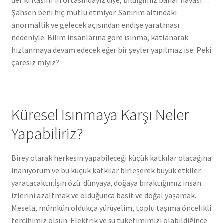
der ki Kasım’ın ortasındayız diye, bildiğimiz bahar havası…
Şahsen beni hiç mutlu etmiyor. Sanırım altındaki
anormallik ve gelecek açısından endişe yaratması
nedeniyle. Bilim insanlarına göre ısınma, katlanarak
hızlanmaya devam edecek eğer bir şeyler yapılmaz ise. Peki
çaresiz miyiz?
Küresel Isınmaya Karşı Neler
Yapabiliriz?
Birey olarak herkesin yapabileceği küçük katkılar olacağına
inanıyorum ve bu küçük katkılar birleşerek büyük etkiler
yaratacaktır.İşin özü: dünyaya, doğaya bıraktığımız insan
izlerini azaltmak ve olduğunca basit ve doğal yaşamak.
Mesela, mümkün oldukça yürüyelim, toplu taşıma öncelikli
tercihimiz olsun. Elektrik ve su tüketimimizi olabildiğince