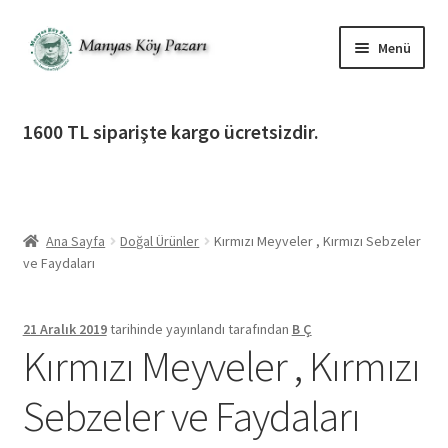
Dolaşıma
İçeriğe
Menü
geç
geç
Alt
Ürün Katagorileri
menüy
1600 TL siparişte kargo ücretsizdir.
genişlet
Alt
Manyas Köy Pazarı
menüy
genişlet
Alt
Bilgilendirme
menüy
Ana Sayfa
Doğal Ürünler
Kırmızı Meyveler , Kırmızı Sebzeler
genişlet
Alt
Giriş Yap / Üye Ol
ve Faydaları
menüy
genişlet
İletişim
21 Aralık 2019
tarihinde yayınlandı
tarafından
B Ç
Kırmızı Meyveler , Kırmızı
Sebzeler ve Faydaları