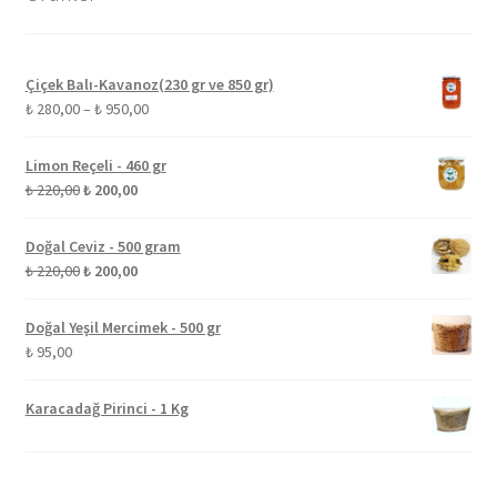
Çiçek Balı-Kavanoz(230 gr ve 850 gr)
Fiyat
₺
280,00
–
₺
950,00
aralığı:
₺ 280,00
Limon Reçeli - 460 gr
-
Orijinal
Şu
₺
220,00
₺
200,00
₺ 950,00
fiyat:
andaki
₺ 220,00.
fiyat:
Doğal Ceviz - 500 gram
₺ 200,00.
Orijinal
Şu
₺
220,00
₺
200,00
fiyat:
andaki
₺ 220,00.
fiyat:
Doğal Yeşil Mercimek - 500 gr
₺ 200,00.
₺
95,00
Karacadağ Pirinci - 1 Kg