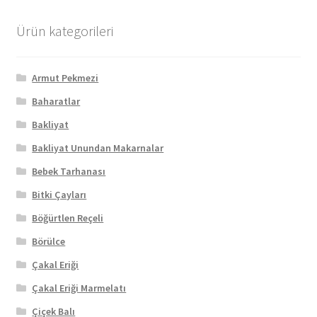
Ürün kategorileri
Armut Pekmezi
Baharatlar
Bakliyat
Bakliyat Unundan Makarnalar
Bebek Tarhanası
Bitki Çayları
Böğürtlen Reçeli
Börülce
Çakal Eriği
Çakal Eriği Marmelatı
Çiçek Balı