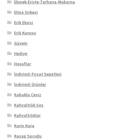
Ekmek-Erişte-Tarhana-Makarna
Elma Sirkesi
Erik Ekşisi
Erik Kurusu
Güvem
Hediye
Hoşaflar
İndirimli Fırsat Sepetleri
İndirimli Ürünler
Kabuklu Ceviz
Kahvaltılık Sos
Kahvaltılıklar
Karnı Kara
Kasap Sucuğu